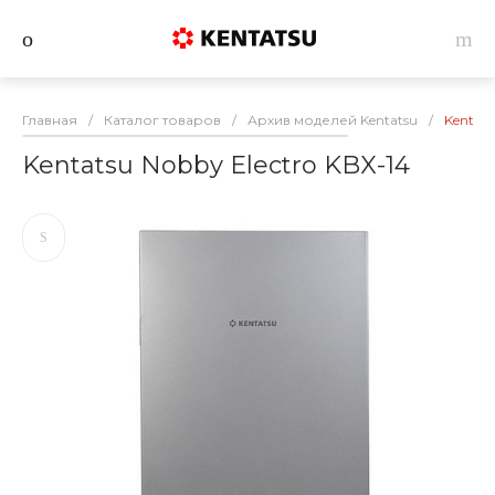
Главная
/
Каталог товаров
/
Архив моделей Kentatsu
/
Kentats
Kentatsu Nobby Electro KBX-14