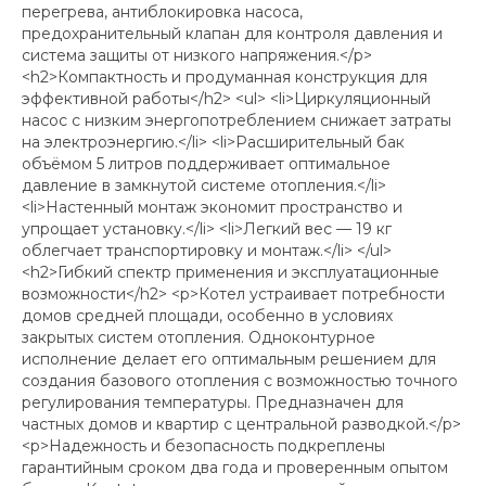
перегрева, антиблокировка насоса,
предохранительный клапан для контроля давления и
система защиты от низкого напряжения.</p>
<h2>Компактность и продуманная конструкция для
эффективной работы</h2> <ul> <li>Циркуляционный
насос с низким энергопотреблением снижает затраты
на электроэнергию.</li> <li>Расширительный бак
объёмом 5 литров поддерживает оптимальное
давление в замкнутой системе отопления.</li>
<li>Настенный монтаж экономит пространство и
упрощает установку.</li> <li>Легкий вес — 19 кг
облегчает транспортировку и монтаж.</li> </ul>
<h2>Гибкий спектр применения и эксплуатационные
возможности</h2> <p>Котел устраивает потребности
домов средней площади, особенно в условиях
закрытых систем отопления. Одноконтурное
исполнение делает его оптимальным решением для
создания базового отопления с возможностью точного
регулирования температуры. Предназначен для
частных домов и квартир с центральной разводкой.</p>
<p>Надежность и безопасность подкреплены
гарантийным сроком два года и проверенным опытом