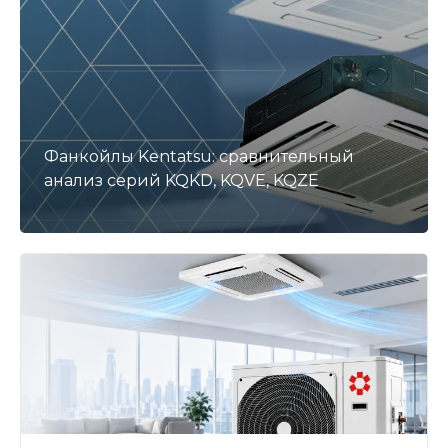
Фанкойлы Kentatsu: сравнительный
анализ серий KQKD, KQVE, KQZE