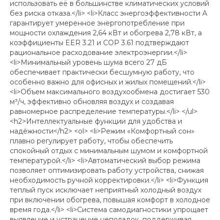
использовать её в большинстве климатических условий
без риска отказа.</li> <li>Класс энергоэффективности A
гарантирует умеренное энергопотребление при
мощности охлаждения 2,64 кВт и обогрева 2,78 кВт, а
коэффициенты EER 3.21 и COP 3.61 подтверждают
рациональное расходование электроэнергии.</li>
<li>Минимальный уровень шума всего 27 дБ
обеспечивает практически бесшумную работу, что
особенно важно для офисных и жилых помещений.</li>
<li>Объем максимального воздухообмена достигает 530
м³/ч, эффективно обновляя воздух и создавая
равномерное распределение температуры.</li> </ul>
<h2>Интеллектуальные функции для удобства и
надёжности</h2> <ol> <li>Режим «Комфортный сон»
плавно регулирует работу, чтобы обеспечить
спокойный отдых с минимальным шумом и комфортной
температурой.</li> <li>Автоматический выбор режима
позволяет оптимизировать работу устройства, снижая
необходимость ручной корректировки.</li> <li>Функция
теплый пуск исключает неприятный холодный воздух
при включении обогрева, повышая комфорт в холодное
время года.</li> <li>Система самодиагностики упрощает
выявление и устранение неполадок, поддерживая