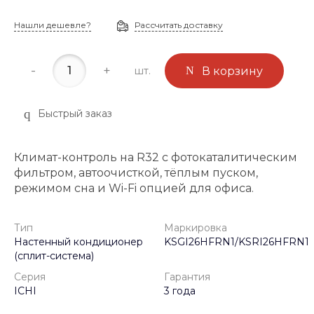
Нашли дешевле?
Рассчитать доставку
-
+
шт.
В корзину
Быстрый заказ
Климат-контроль на R32 с фотокаталитическим
фильтром, автоочисткой, тёплым пуском,
режимом сна и Wi-Fi опцией для офиса.
Тип
Маркировка
Настенный кондиционер
KSGI26HFRN1/KSRI26HFRN1
(сплит-система)
Серия
Гарантия
ICHI
3 года