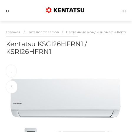
Главная
/
Каталог товаров
/
Настенные кондиционеры Kentats
Kentatsu KSGI26HFRN1 /
KSRI26HFRN1