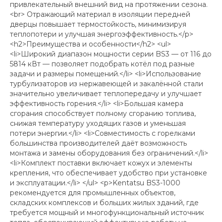
привлекательный внешний вид на протяжении сезона.
<br> Отражающий материал в изоляции передней
дверцы повышает термостойкость, минимизируя
теплопотери и улучшая энергоэффективность.</p>
<h2>Преимущества и особенности</h2> <ul>
<li>Широкий диапазон мощности серии BS3 — от 116 до
5814 кВт — позволяет подобрать котёл под разные
задачи и размеры помещений.</li> <li>Использование
турбулизаторов из нержавеющей и закалённой стали
значительно увеличивает теплопередачу и улучшает
эффективность горения.</li> <li>Большая камера
сгорания способствует полному сгоранию топлива,
снижая температуру уходящих газов и уменьшая
потери энергии.</li> <li>Совместимость с горелками
большинства производителей даёт возможность
монтажа и замены оборудования без ограничений.</li>
<li>Комплект поставки включает кожух и элементы
крепления, что обеспечивает удобство при установке
и эксплуатации.</li> </ul> <p>Kentatsu BS3-1000
рекомендуется для промышленных объектов,
складских комплексов и больших жилых зданий, где
требуется мощный и многофункциональный источник