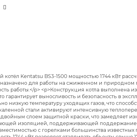
отёл Kentatsu BS3-1500 мощностью 1744 кВт расс
дназначено для работы на сжиженном и природном г
сть работы.</p> <p>Конструкция котла выполнена и
 гарантирует выносливость и безопасность в эксп
но низкую температуру уходящих газов, что способ
аленной стали активируют интенсивную теплоперед
двойным слоем защитной краски, что замедляет из
ающей изоляцией, поддерживающей поддержание т
вместимостью с горелками большинства известных 
ость 1744 кВт позволяет отапливать объекты свыше 17