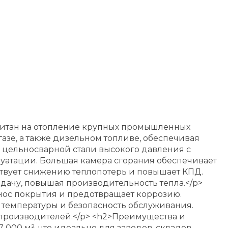
читан на отопление крупных промышленных
азе, а также дизельном топливе, обеспечивая
з цельносварной стали высокого давления с
луатации. Большая камера сгорания обеспечивает
ствует снижению теплопотерь и повышает КПД.
ачу, повышая производительность тепла.</p>
нос покрытия и предотвращает коррозию.
емпературы и безопасность обслуживания.
производителей.</p> <h2>Преимущества и
 000 м², что идеально для заводов, складов,