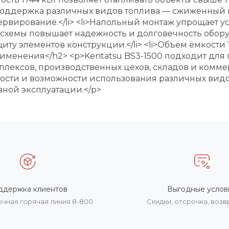
>Поддержка различных видов топлива — сжиженный 
ервирование.</li> <li>Напольный монтаж упрощает у
схемы повышает надежность и долговечность оборудов
 элементов конструкции.</li> <li>Объём ёмкости 15
 применения</h2> <p>Kentatsu BS3-1500 подходит д
мплексов, производственных цехов, складов и комм
сти и возможности использования различных видов
ной эксплуатации.</p>
ддержка клиентов
Выгодные услов
очная горячая линия 8-800
Скидки, отсрочка, воз