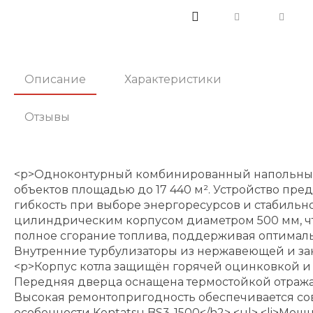
Описание
Характеристики
Отзывы
<p>Одноконтурный комбинированный напольный к
объектов площадью до 17 440 м². Устройство пре
гибкость при выборе энергоресурсов и стабильно
цилиндрическим корпусом диаметром 500 мм, что
полное сгорание топлива, поддерживая оптималь
Внутренние турбулизаторы из нержавеющей и зак
<p>Корпус котла защищён горячей оцинковкой и 
Передняя дверца оснащена термостойкой отраж
Высокая ремонтопригодность обеспечивается со
особенности Kentatsu BS3-1500</h2> <ul> <li>Мощн