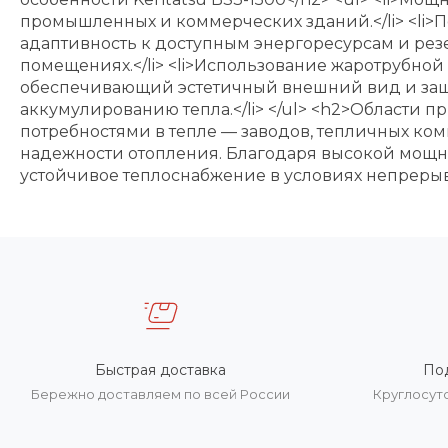
промышленных и коммерческих зданий.</li> <li
адаптивность к доступным энергоресурсам и рез
помещениях.</li> <li>Использование жаротрубной 
обеспечивающий эстетичный внешний вид и защиту
аккумулированию тепла.</li> </ul> <h2>Области
потребностями в тепле — заводов, тепличных ко
надежности отопления. Благодаря высокой мощно
устойчивое теплоснабжение в условиях непрерыв
Быстрая доставка
По
Бережно доставляем по всей России
Круглосут