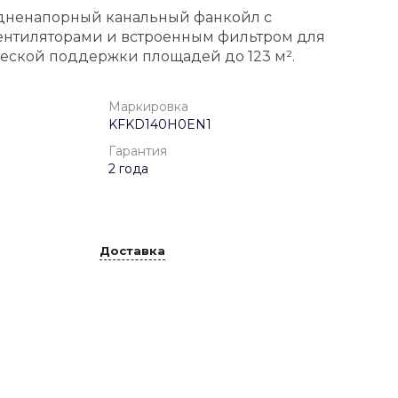
едненапорный канальный фанкойл с
ентиляторами и встроенным фильтром для
еской поддержки площадей до 123 м².
Маркировка
KFKD140H0EN1
Гарантия
2 года
Доставка