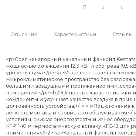
Описание
Характеристики
Отзывы
<p>Средненапорный канальный фанкойл Kentatsu
мощностью охлаждения 12,3 кВт и обогрева 19,5 
уровень шума.</p> <p>Модель оснащена четырехс
микроклиматическое пространство без раздражаю
большими воздушными протяженностями, сохраня
помещений.</p> <h2>Основные характеристики и 
компоненты и улучшает качество воздуха в поме
долговечность устройства.</li> <li>Подключение
легкость монтажа и сервисного обслуживания.</
условиям, снижая энергозатраты и износ оборудо
KFP11-K1 и термостатическую вставку KFC-12 для
применения</h2> <p>Канальный фанкойл Kentatsu