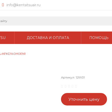
info@kentatsuair.ru
TSU
ДОСТАВКА И ОПЛАТА
ПОМОЩЬ
su KFKD140H0EN1
Артикул:
129931
Уточнить цену