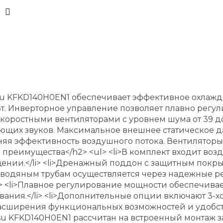
 KFKD140H0EN1 обеспечивает эффективное охлажде
кВт. Инверторное управление позволяет плавно рег
коростными вентиляторами с уровнем шума от 39 до
щих звуков. Максимальное внешнее статическое да
я эффективность воздушного потока. Вентиляторы
преимущества</h2> <ul> <li>В комплект входит во
щении.</li> <li>Дренажный поддон с защитным пок
 к водяным трубам осуществляется через надежные 
li> <li>Плавное регулирование мощности обеспечив
вания.</li> <li>Дополнительные опции включают 3-х
 расширения функциональных возможностей и удобства
 KFKD140H0EN1 рассчитан на встроенный монтаж за