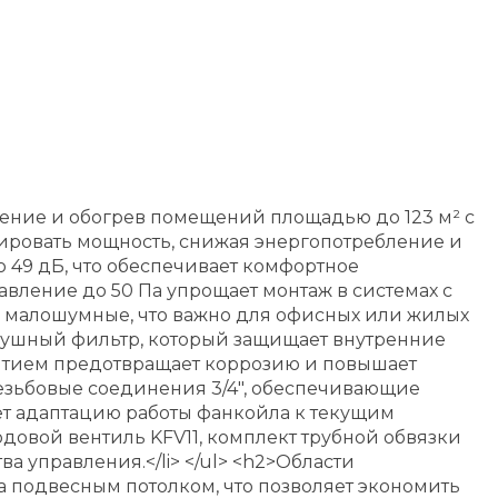
ние и обогрев помещений площадью до 123 м² с
улировать мощность, снижая энергопотребление и
 49 дБ, что обеспечивает комфортное
вление до 50 Па упрощает монтаж в системах с
 малошумные, что важно для офисных или жилых
здушный фильтр, который защищает внутренние
рытием предотвращает коррозию и повышает
резьбовые соединения 3/4", обеспечивающие
ает адаптацию работы фанкойла к текущим
одовой вентиль KFV11, комплект трубной обвязки
 управления.</li> </ul> <h2>Области
 подвесным потолком, что позволяет экономить