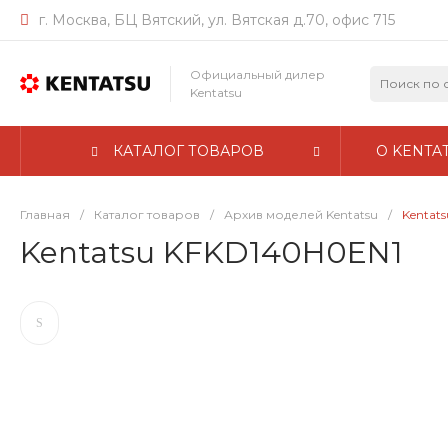
г. Москва, БЦ Вятский, ул. Вятская д.70, офис 715
Официальный дилер
Kentatsu
КАТАЛОГ ТОВАРОВ
О KENTA
Главная
/
Каталог товаров
/
Архив моделей Kentatsu
/
Kentat
Kentatsu KFKD140H0EN1