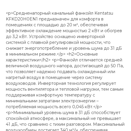
<p>Средненапорный канальный фанкойл Kentatsu
KFKD20H0EN1 предназначен для комфорта в
помещениях с площадью до 20 м², обеспечивая
эффективное охлаждение мощностью 2 кВт и обогрев
до 3,2 кВт. Устройство оснащено инверторной
системой с плавной регулировкой мощности, что
снижает энергопотребление и уровень шума до 31 дБ
в минимальном режиме.</p> <h2>Основные
характеристики</h2> <p>Фанкойл отличается средней
величиной воздушного напора, достигающей до 50 Па,
что позволяет надежно подавать охлажденный или
нагретый воздух в помещение через систему
воздуховодов. Инверторная технология регулирует
мощность вентилятора и тепловой нагрузки, тем самым
поддерживая комфортную температуру с
минимальными затратами электроэнергии –
потребляемая мощность всего 0,045 кВт.</p>
<p>Минимальный уровень шума в 31 дБ способствует
спокойной атмосфере, а максимальный не превышает
41 дБ, что сравнимо с тихим разговором. Максимальный
воздухообмен достигает 340 м³/ч, обеспечивая