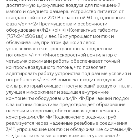
достаточную циркуляцию воздуха для помещений
малого и среднего размера. Устройство питается от
стандартной сети 220 В с частотой 50 Гц, одиночная
фаза.</p> <h2>Преимущества и особенности
оборудования</h2> <ol> <li>Компактные габариты
(757x241x506 мм) и вес 16 кг упрощают монтаж и
обслуживание, при этом фанкойл легко
устанавливается в пространство за подвесным
потолком.</li> <li>Многоскоростной вентилятор с
четырьмя режимами работы обеспечивает точный
контроль воздушного потока, что позволяет
адаптировать работу устройства под разные условия и
потребности.</li> <li>В комплект входит воздушный
фильтр, который очищает поступающий воздух от пыли,
улучшая микроклимат и защищая внутренние
компоненты оборудования.</li> <li>Дренажный поддон
с защитным покрытием предотвращает образование
плесени и коррозию, обеспечивая долговечность
конструкции.</li> <li>Подключение водяных труб
реализуется через надежные резьбовые соединения
3/4’’, упрощающие монтаж и обслуживание системы.</li>
<li>Дополнительные опции: возможна установка 3-