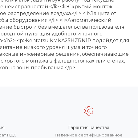
е неисправностей.</li> <li>Скрытый монтаж —
 распределение воздуха.</li> <li>Защита от
ы оборудования.</li> <li>Автоматический
ние быстро и без вмешательства пользователя.
роводной пульт для удобного и точного
цию</h2> <p>Kentatsu KMKA25HZRN1P подойдет для
четание низкого уровня шума и точного
плексные инженерные решения, обеспечивающие
скрытого монтажа в фальшпотолках или стенах,
ков на зоны пребывания.</p>
ия
Гарантия качества
врат НДС
Надежное сертифицированное