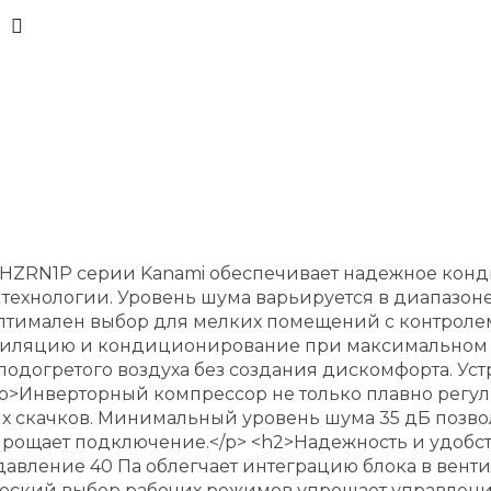
5HZRN1P серии Kanami обеспечивает надежное кон
хнологии. Уровень шума варьируется в диапазоне от
 оптимален выбор для мелких помещений с контрол
тиляцию и кондиционирование при максимальном во
догретого воздуха без создания дискомфорта. Устро
p>Инверторный компрессор не только плавно регул
х скачков. Минимальный уровень шума 35 дБ позво
о упрощает подключение.</p> <h2>Надежность и удоб
 давление 40 Па облегчает интеграцию блока в вент
ческий выбор рабочих режимов упрощает управлени