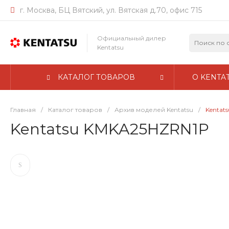
г. Москва, БЦ Вятский, ул. Вятская д.70, офис 715
Официальный дилер
Kentatsu
КАТАЛОГ ТОВАРОВ
О KENTA
Главная
/
Каталог товаров
/
Архив моделей Kentatsu
/
Kentat
Kentatsu KMKA25HZRN1P