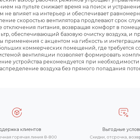
нием на пульте снижает время на поиск и устранени
м не влияет на интерьер и обеспечивает равномерное
ление скоростью вентилятора продлевают срок служб
е отключения питания, возвращая комфорт в помеще
ьтр, обеспечивающий базовую очистку воздуха, и п
анты применения с акцентом на гибкость и интегра
ольших коммерческих помещений, где требуется со
 системой вентиляции позволяет формировать ком
ение устройства рекомендуется при необходимости 
распределение воздуха без прямого попадания пото
ддержка клиентов
Выгодные услов
очная горячая линия 8-800
Скидки, отсрочка, воз