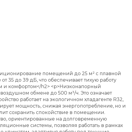
диционирование помещений до 25 м² с плавной
 35 до 39 дБ, что обеспечивает тихую работу
ем и комфортом</h2> <p>Низконапорный
здушном обмене до 500 м³/ч. Это означает
йство работает на экологичном хладагенте R32,
ирует мощность, снижая энергопотребление, но и
лит сохранить спокойствие в помещении.
ство, ориентированные на долговременную
иляционные системы, позволяя работать в рамках
е климатом, адаптируя работу под текущие