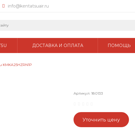
info@kentatsuair.ru
TSU
ДОСТАВКА И ОПЛАТА
ПОМОЩЬ
su KMKA25HZRN1P
Артикул:
180133
Уточнить цену