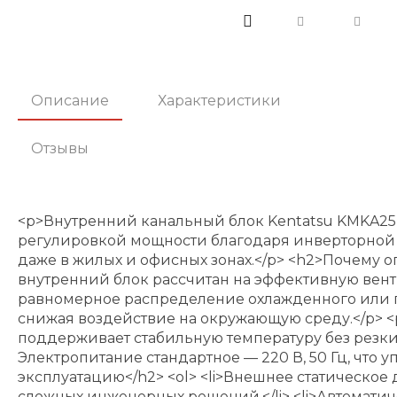
Описание
Характеристики
Отзывы
<p>Внутренний канальный блок Kentatsu KMKA2
регулировкой мощности благодаря инверторной те
даже в жилых и офисных зонах.</p> <h2>Почему
внутренний блок рассчитан на эффективную вен
равномерное распределение охлажденного или по
снижая воздействие на окружающую среду.</p> <
поддерживает стабильную температуру без резки
Электропитание стандартное — 220 В, 50 Гц, чт
эксплуатацию</h2> <ol> <li>Внешнее статическое
сложных инженерных решений.</li> <li>Автомати