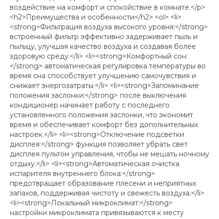
воздействие на комфорт и спокойствие в комнате.</p>
<h2>Преимущества и особенности</h2> <ol> <li>
<strong>Фильтрация воздуха высокого уровня:</strong>
встроенный фильтр эффективно задерживает пыль и
пыльцу, улучшая качество воздуха и создавая более
здоровую среду.</li> <li><strong>Комфортный сон:
</strong> автоматическая регулировка температуры во
время сна способствует улучшению самочувствия и
снижает энергозатраты.</li> <li><strong>Запоминание
положения заслонки:</strong> после выключения
кондиционер начинает работу с последнего
установленного положения заслонки, что экономит
время и обеспечивает комфорт без дополнительных
настроек.</li> <li><strong>Отключение подсветки
дисплея:</strong> функция позволяет убрать свет
дисплея пультом управления, чтобы не мешать ночному
отдыху.</li> <li><strong>Автоматическая очистка
испарителя внутреннего блока:</strong>
предотвращает образование плесени и неприятных
запахов, поддерживая чистоту и свежесть воздуха.</li>
<li><strong>Локальный микроклимат:</strong>
настройки микроклимата привязываются к месту