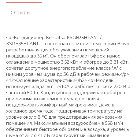
Отзывы
<p>Кондиционер Kentatsu KSGB35HFAN1 /
KSRB35HFAN1 — настенная сплит-система серии Bravo,
разработанная для обслуживания помещений
площадью до 35 м². Он обеспечивает эффективное
охлаждение мощностью 3.52 кВт и обогрев до 3.81 кВт,
сочетая доступное энергопотребление класса "А" с
низким уровнем шума до 36 дБ в рабочем режиме.</p>
<h2>Основные характеристики</h2> <p>Модель
использует хладагент R410A и работает от сети 220 В с
частотой 50 Гц. Кондиционер поддерживает обогрев
при минимальных температурах, позволяя
поддерживать комфортный микроклимат даже в
холодное время года, поддерживая температуру на
уровне около 8 °C для предотвращения замерзания
помещения. Максимальный воздухообмен в 568 м³/ч
обеспечивает быстрое обновление воздуха, а уровень
шума от 31 до 41 дБ гарантирует минимальное