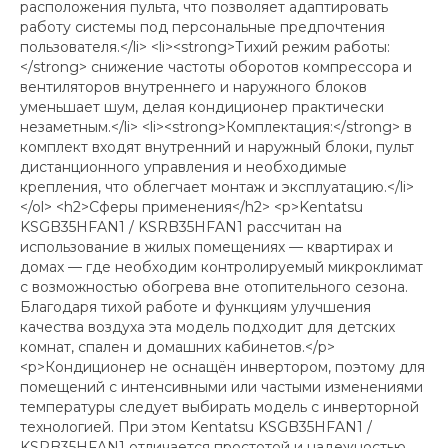
расположения пульта, что позволяет адаптировать
работу системы под персональные предпочтения
пользователя.</li> <li><strong>Тихий режим работы:
</strong> снижение частоты оборотов компрессора и
вентиляторов внутреннего и наружного блоков
уменьшает шум, делая кондиционер практически
незаметным.</li> <li><strong>Комплектация:</strong> в
комплект входят внутренний и наружный блоки, пульт
дистанционного управления и необходимые
крепления, что облегчает монтаж и эксплуатацию.</li>
</ol> <h2>Сферы применения</h2> <p>Kentatsu
KSGB35HFAN1 / KSRB35HFAN1 рассчитан на
использование в жилых помещениях — квартирах и
домах — где необходим контролируемый микроклимат
с возможностью обогрева вне отопительного сезона.
Благодаря тихой работе и функциям улучшения
качества воздуха эта модель подходит для детских
комнат, спален и домашних кабинетов.</p>
<p>Кондиционер не оснащён инвертором, поэтому для
помещений с интенсивными или частыми изменениями
температуры следует выбирать модель с инверторной
технологией. При этом Kentatsu KSGB35HFAN1 /
KSRB35HFAN1 отличается простотой и надежностью