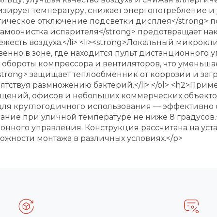
изирует температуру, снижает энергопотребление и
матическое отключение подсветки дисплея</strong> п
я самоочистка испарителя</strong> предотвращает н
жесть воздуха.</li> <li><strong>Локальный микрокли
нно в зоне, где находится пульт дистанционного упр
т обороты компрессора и вентиляторов, что уменьш
</strong> защищает теплообменник от коррозии и за
тствуя размножению бактерий.</li> </ol> <h2>Прим
щений, офисов и небольших коммерческих объекто
ля круглогодичного использования — эффективно 
ние при уличной температуре не ниже 8 градусов.
ионного управления. Конструкция рассчитана на ус
можности монтажа в различных условиях.</p>