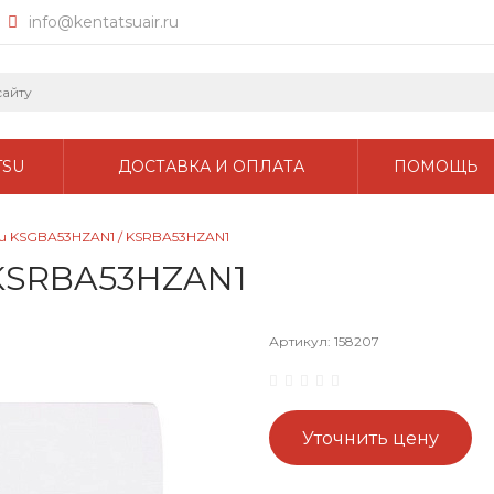
info@kentatsuair.ru
TSU
ДОСТАВКА И ОПЛАТА
ПОМОЩЬ
su KSGBA53HZAN1 / KSRBA53HZAN1
 KSRBA53HZAN1
Артикул:
158207
Уточнить цену