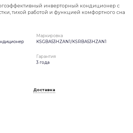
ергоэффективный инверторный кондиционер с
тки, тихой работой и функцией комфортного сна
Маркировка
ондиционер
KSGBA53HZAN1/KSRBA53HZAN1
Гарантия
3 года
Доставка