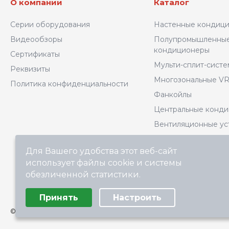
О компании
Каталог
Серии оборудования
Настенные кондиц
Видеообзоры
Полупромышленны
кондиционеры
Сертификаты
Мульти-сплит-сист
Реквизиты
Многозональные VR
Политика конфиденциальности
Фанкойлы
Центральные конд
Вентиляционные ус
Комплектующие
Для Вашего удобства этот веб-сайт
Котельное оборудо
использует файлы cookie и системы
Архив моделей
обезличенной статистики.
Выберите настройки cookie
Принять
Настроить
Минимальные
Аналитические/Функциональные
© ООО «ТЕХНОКЛИМАТ ИНЖИНИРИНГ», официальный дилер K