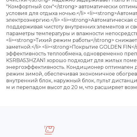
"Комфортный сон"</strong> автоматически оптим
условия для отдыха ночью.</li> <li><strong>Авто
электроэнергию.</li> <li><strong>Автоматическа
поддерживая чистоту внутренних элементов и све
параметры температуры и влажности непосредстве
<li><strong>Тихий режим работы</strong> снижае
заметной.</li> <li><strong>Покрытие GOLDEN FIN
эффективность теплообмена, одновременно препя
KSRBA53HZAN1 хорошо подходит для жилых поме
энергоэффективность. Кондиционер оптимален д
режим зимой, обеспечивая экономичное обогрева
внутренний блок, наружный блок, пульт дистанц
м и перепадом высот до 20 м, что расширяет воз