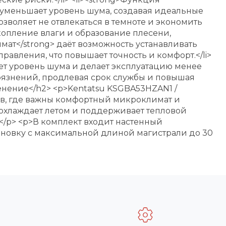
 уменьшает уровень шума, создавая идеальные
озволяет не отвлекаться в темноте и экономить
акопление влаги и образование плесени,
мат</strong> даёт возможность устанавливать
авления, что повышает точность и комфорт.</li>
ает уровень шума и делает эксплуатацию менее
грязнений, продлевая срок службы и повышая
енение</h2> <p>Kentatsu KSGBA53HZAN1 /
в, где важны комфортный микроклимат и
охлаждает летом и поддерживает тепловой
</p> <p>В комплект входит настенный
тановку с максимальной длиной магистрали до 30