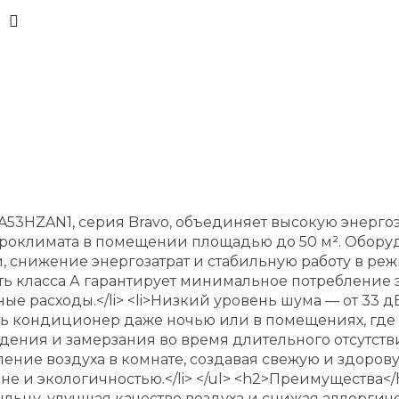
A53HZAN1, серия Bravo, объединяет высокую энерго
роклимата в помещении площадью до 50 м². Обору
, снижение энергозатрат и стабильную работу в ре
сть класса А гарантирует минимальное потреблени
ые расходы.</li> <li>Низкий уровень шума — от 33
ь кондиционер даже ночью или в помещениях, где в
ения и замерзания во время длительного отсутствия
ие воздуха в комнате, создавая свежую и здоровую
 и экологичностью.</li> </ul> <h2>Преимущества</h
льцу, улучшая качество воздуха и снижая аллергичес