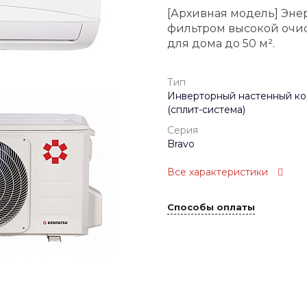
[Архивная модель] Эн
фильтром высокой очис
для дома до 50 м².
Тип
Инверторный настенный к
(сплит-система)
Серия
Bravo
Все характеристики
Способы оплаты