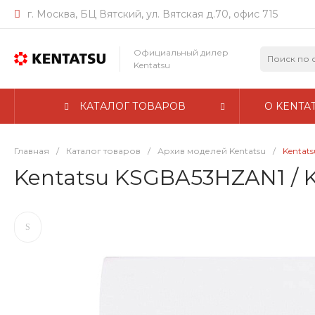
г. Москва, БЦ Вятский, ул. Вятская д.70, офис 715
Официальный дилер
Kentatsu
КАТАЛОГ ТОВАРОВ
О KENTA
Главная
/
Каталог товаров
/
Архив моделей Kentatsu
/
Kentat
Kentatsu KSGBA53HZAN1 /