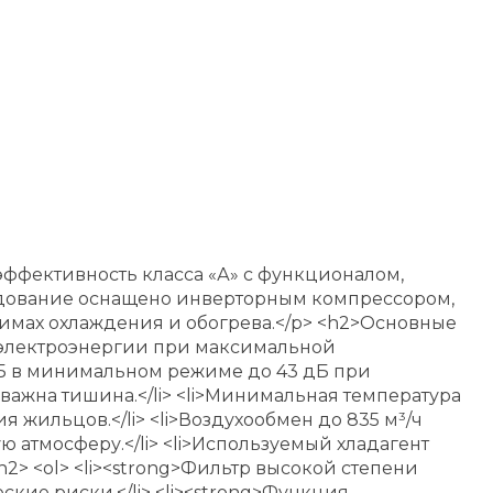
эффективность класса «А» с функционалом,
дование оснащено инверторным компрессором,
жимах охлаждения и обогрева.</p> <h2>Основные
е электроэнергии при максимальной
 дБ в минимальном режиме до 43 дБ при
ажна тишина.</li> <li>Минимальная температура
 жильцов.</li> <li>Воздухообмен до 835 м³/ч
 атмосферу.</li> <li>Используемый хладагент
2> <ol> <li><strong>Фильтр высокой степени
кие риски.</li> <li><strong>Функция