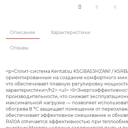
Описание
Характеристики
Отзывы
<p>Сплит-система Kentatsu KSGBA53HZAN1 / KSRB
ориентированным на создание комфортного мик
что обеспечивает плавную регулировку мощности
характеристики</h2> <ul> <li>Энергоэффективно
производительности, что снижает эксплуатационн
максимальной нагрузке — позволяет использоват
обогрева 8 °C защищает помещение от переохлажд
обеспечивает эффективное смешивание и обновлен
R410A отличается эффективностью при теплообмене
очистки</strong> надежно задерживает пыль и пы