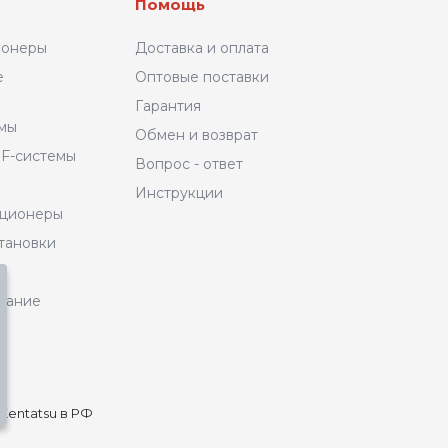
Помощь
ионеры
Доставка и оплата
е
Оптовые поставки
Гарантия
емы
Обмен и возврат
F-системы
Вопрос - ответ
Инструкции
иционеры
тановки
вание
entatsu в РФ