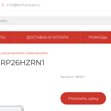
info@kentatsuair.ru
TSU
ДОСТАВКА И ОПЛАТА
ПОМОЩЬ
su KSGP26HZRN1 / KSRP26HZRN1
KSRP26HZRN1
Артикул:
169601
Уточнить цену