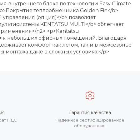
ия внутреннего блока по технологии Easy Climate
i><b>Покрытие теплообменника Golden Fin</b>
i управления (опция)</b> позволяет
 мультисистемы KENTATSU MULTI</b> облегчает
применения</h2> <p>Kentatsu
 для небольших офисных помещений. Благодаря
рживает комфорт как летом, так и в межсезонье
ы монтажа даже в сложных условиях.</p>
ия
Гарантия качества
врат НДС
Надежное сертифицированное
оборудование