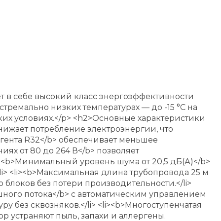
т в себе высокий класс энергоэффективности
ремально низких температурах — до -15 °C на
ских условиях.</p> <h2>Основные характеристики
 снижает потребление электроэнергии, что
дагента R32</b> обеспечивает меньшее
ях от 80 до 264 В</b> позволяет
><b>Минимальный уровень шума от 20,5 дБ(А)</b>
i> <li><b>Максимальная длина трубопровода 25 м
 блоков без потери производительности.</li>
шного потока</b> с автоматическим управлением
 без сквозняков.</li> <li><b>Многоступенчатая
р устраняют пыль, запахи и аллергены.