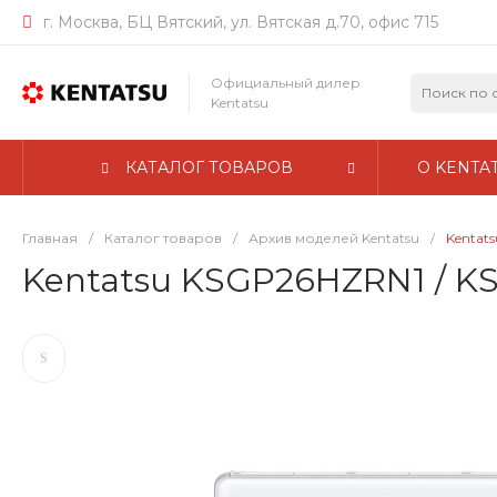
г. Москва, БЦ Вятский, ул. Вятская д.70, офис 715
Официальный дилер
Kentatsu
КАТАЛОГ ТОВАРОВ
О KENTA
Главная
/
Каталог товаров
/
Архив моделей Kentatsu
/
Kentat
Kentatsu KSGP26HZRN1 / 