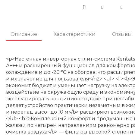
Описание
Характеристики
Отзывы
<p>Настенная инверторная сплит-система Kentat
А+++ и расширенный функционал для комфортного
охлаждение и до -20 °C на обогрев, что расширя
и их значение для пользователя</h2> <ul> <li><b
экономит бюджет и уменьшает нагрузку на электр
воздействие на окружающую среду и экономичную 
эксплуатировать кондиционер даже при нестабиль
делает устройство практически незаметным в жил
и перепад высот до 10 м</b> расширяют возможно
</ul> <h2>Комплексный комфорт и продуманные п
жалюзи по четырём направлениям равномерно расп
очистка воздуха</b> — фильтры высокой степени 