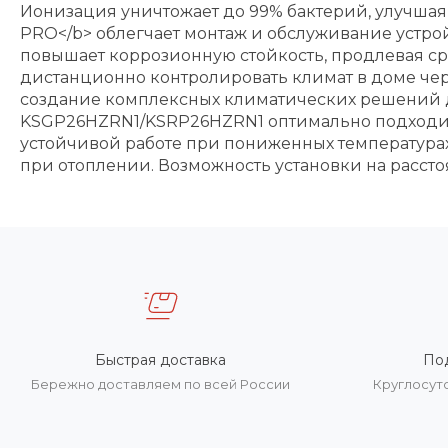
Ионизация уничтожает до 99% бактерий, улучшая г
PRO</b> облегчает монтаж и обслуживание устройс
повышает коррозионную стойкость, продлевая сро
дистанционно контролировать климат в доме чере
создание комплексных климатических решений дл
KSGP26HZRN1/KSRP26HZRN1 оптимально подходит 
устойчивой работе при пониженных температурах
при отоплении. Возможность установки на рассто
Быстрая доставка
По
Бережно доставляем по всей России
Круглосут