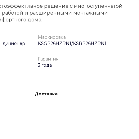
ргоэффективное решение с многоступенчатой
ой работой и расширенными монтажными
фортного дома.
Маркировка
ондиционер
KSGP26HZRN1/KSRP26HZRN1
Гарантия
3 года
Доставка