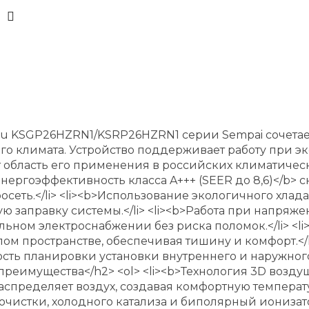
su KSGP26HZRN1/KSRP26HZRN1 серии Sempai сочетае
 климата. Устройство поддерживает работу при экст
ет область его применения в российских климатиче
>Энергоэффективность класса A+++ (SEER до 8,6)</b>
осеть.</li> <li><b>Использование экологичного хла
заправку системы.</li> <li><b>Работа при напряжени
ном электроснабжении без риска поломок.</li> <li
ом пространстве, обеспечивая тишину и комфорт.</l
сть планировки установки внутреннего и наружного
реимущества</h2> <ol> <li><b>Технология 3D возду
ределяет воздух, создавая комфортную температуру
очистки, холодного катализа и биполярный ионизато