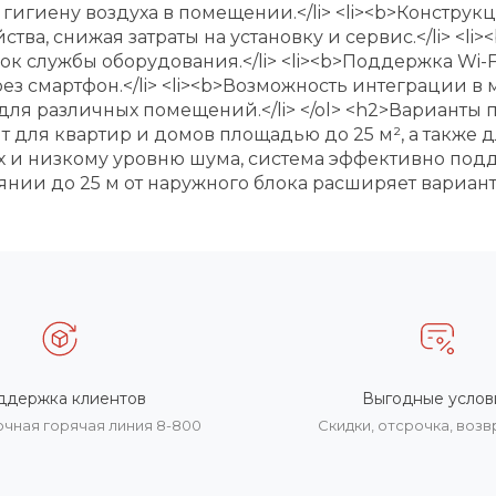
игиену воздуха в помещении.</li> <li><b>Конструкц
тва, снижая затраты на установку и сервис.</li> <l
к службы оборудования.</li> <li><b>Поддержка Wi-F
з смартфон.</li> <li><b>Возможность интеграции в
я различных помещений.</li> </ol> <h2>Варианты 
для квартир и домов площадью до 25 м², а также
 и низкому уровню шума, система эффективно подде
янии до 25 м от наружного блока расширяет вариант
ддержка клиентов
Выгодные услов
очная горячая линия 8-800
Скидки, отсрочка, воз