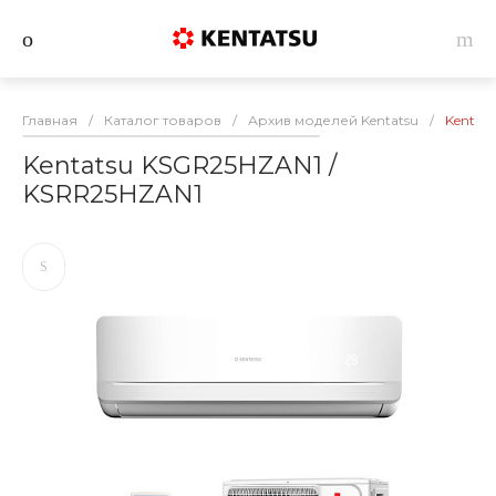
Главная
/
Каталог товаров
/
Архив моделей Kentatsu
/
Kentat
Kentatsu KSGR25HZAN1 /
KSRR25HZAN1