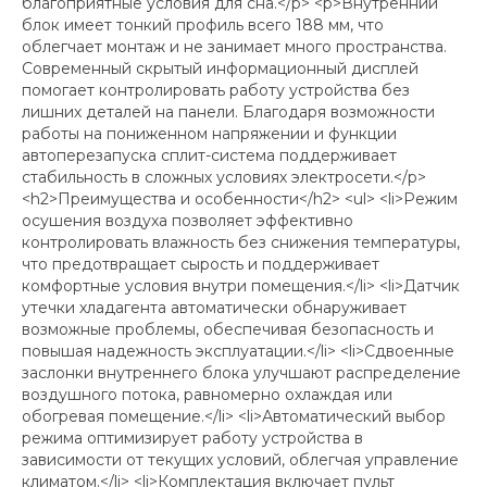
благоприятные условия для сна.</p> <p>Внутренний
блок имеет тонкий профиль всего 188 мм, что
облегчает монтаж и не занимает много пространства.
Современный скрытый информационный дисплей
помогает контролировать работу устройства без
лишних деталей на панели. Благодаря возможности
работы на пониженном напряжении и функции
автоперезапуска сплит-система поддерживает
стабильность в сложных условиях электросети.</p>
<h2>Преимущества и особенности</h2> <ul> <li>Режим
осушения воздуха позволяет эффективно
контролировать влажность без снижения температуры,
что предотвращает сырость и поддерживает
комфортные условия внутри помещения.</li> <li>Датчик
утечки хладагента автоматически обнаруживает
возможные проблемы, обеспечивая безопасность и
повышая надежность эксплуатации.</li> <li>Сдвоенные
заслонки внутреннего блока улучшают распределение
воздушного потока, равномерно охлаждая или
обогревая помещение.</li> <li>Автоматический выбор
режима оптимизирует работу устройства в
зависимости от текущих условий, облегчая управление
климатом.</li> <li>Комплектация включает пульт