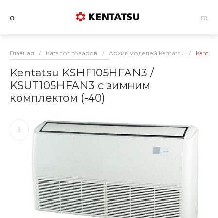
Главная
/
Каталог товаров
/
Архив моделей Kentatsu
/
Kentat
Kentatsu KSHF105HFAN3 /
KSUT105HFAN3 с зимним
комплектом (-40)