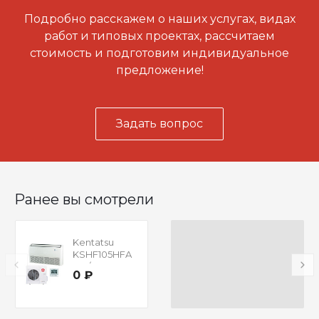
Подробно расскажем о наших услугах, видах
работ и типовых проектах, рассчитаем
стоимость и подготовим индивидуальное
предложение!
Задать вопрос
Ранее вы смотрели
Kentatsu
KSHF105HFA
N3 /
0 ₽
KSUT105HFA
N3 с зимним
комплектом
(-40)