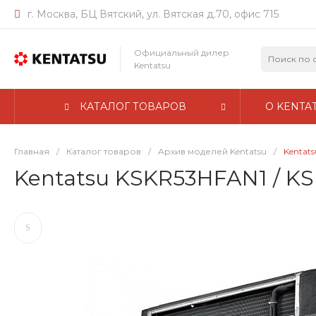
г. Москва, БЦ Вятский, ул. Вятская д.70, офис 715
Официальный дилер
Kentatsu
КАТАЛОГ ТОВАРОВ
О KENTA
Главная
/
Каталог товаров
/
Архив моделей Kentatsu
/
Kentat
Kentatsu KSKR53HFAN1 / K