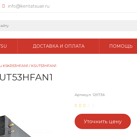
info@kentatsuair.ru
TSU
ДОСТАВКА И ОПЛАТА
ПОМОЩЬ
su KSKR53HFAN1 / KSUT53HFAN1
SUT53HFAN1
Артикул:
129736
Уточнить цену