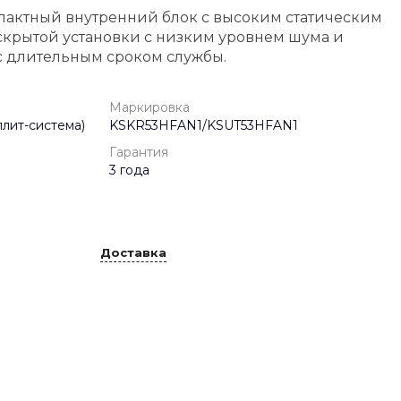
пактный внутренний блок с высоким статическим
 скрытой установки с низким уровнем шума и
с длительным сроком службы.
Маркировка
лит-система)
KSKR53HFAN1/KSUT53HFAN1
Гарантия
3 года
Доставка