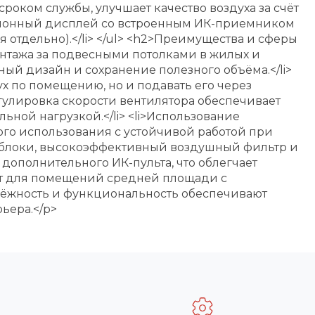
роком службы, улучшает качество воздуха за счёт
мационный дисплей со встроенным ИК-приемником
 отдельно).</li> </ul> <h2>Преимущества и сферы
онтажа за подвесными потолками в жилых и
ный дизайн и сохранение полезного объёма.</li>
х по помещению, но и подавать его через
гулировка скорости вентилятора обеспечивает
ной нагрузкой.</li> <li>Использование
ого использования с устойчивой работой при
ий блоки, высокоэффективный воздушный фильтр и
полнительного ИК-пульта, что облегчает
дит для помещений средней площади с
дёжность и функциональность обеспечивают
ьера.</p>