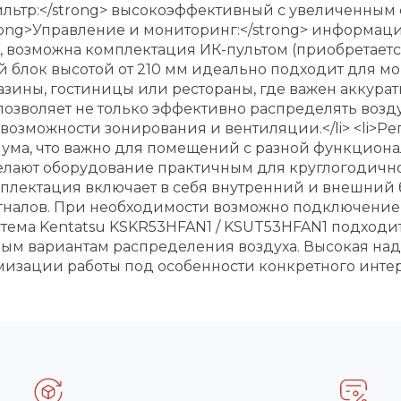
ильтр:</strong> высокоэффективный с увеличенным с
<strong>Управление и мониторинг:</strong> инфор
, возможна комплектация ИК-пультом (приобретается
й блок высотой от 210 мм идеально подходит для м
зины, гостиницы или рестораны, где важен аккурат
озволяет не только эффективно распределять возду
возможности зонирования и вентиляции.</li> <li>Ре
ма, что важно для помещений с разной функциональ
делают оборудование практичным для круглогодичн
>Комплектация включает в себя внутренний и внешн
лов. При необходимости возможно подключение до
Система Kentatsu KSKR53HFAN1 / KSUT53HFAN1 подхо
ным вариантам распределения воздуха. Высокая на
изации работы под особенности конкретного интер