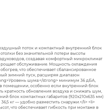
воздушный поток и компактный внутренний блок
потолки без значительной потери высоты
оздуховодов, создавая комфортный микроклимат
 упрощает обслуживание. Мощность охлаждения
на обогрев, что обеспечивает сбалансированное
ный зимний пуск, расширяя диапазон
rong>Уровень шума:</strong> минимум 36 дБА,
в помещении, особенно если внутренний блок
ать кратность обновления воздуха и снижать шум,
енний блок компактных габаритов (920х210х635 мм)
,5 кг — удобно разместить снаружи.</li> <li>
сот, что обеспечивает гибкость при монтаже в