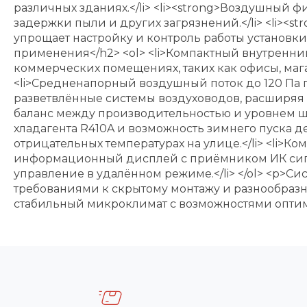
различных зданиях.</li> <li><strong>Воздушный ф
задержки пыли и других загрязнений.</li> <li>
упрощает настройку и контроль работы установки
применения</h2> <ol> <li>Компактный внутренни
коммерческих помещениях, таких как офисы, мага
<li>Средненапорный воздушный поток до 120 Па п
разветвлённые системы воздуховодов, расширяя 
баланс между производительностью и уровнем шу
хладагента R410A и возможность зимнего пуска 
отрицательных температурах на улице.</li> <li
информационный дисплей с приёмником ИК сигна
управление в удалённом режиме.</li> </ol> <p>
требованиями к скрытому монтажу и разнообраз
стабильный микроклимат с возможностями оптим