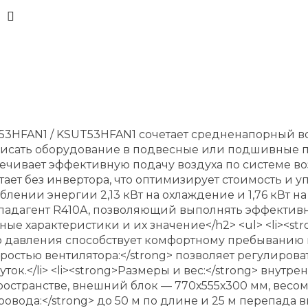
R53HFAN1 / KSUT53HFAN1 сочетает средненапорный 
 вписать оборудование в подвесные или подшивные 
ечивает эффективную подачу воздуха по системе в
тает без инвертора, что оптимизирует стоимость и
треблении энергии 2,13 кВт на охлаждение и 1,76 кВт 
хладагент R410A, позволяющий выполнять эффектив
ые характеристики и их значение</h2> <ul> <li><st
о давления способствует комфортному пребыванию 
коростью вентилятора:</strong> позволяет регулиров
ок.</li> <li><strong>Размеры и вес:</strong> внутр
странстве, внешний блок — 770х555х300 мм, весом 36
вода:</strong> до 50 м по длине и 25 м перепада вы