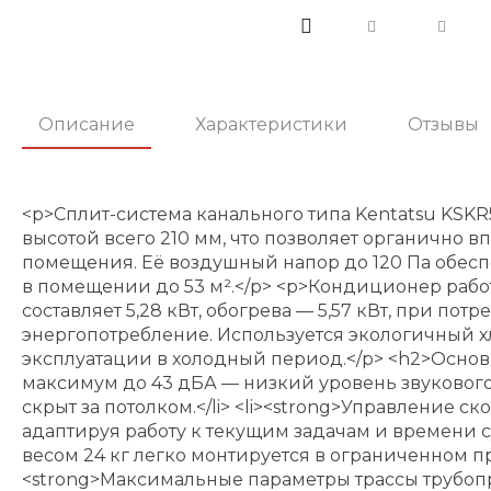
Описание
Характеристики
Отзывы
<p>Сплит-система канального типа Kentatsu KSK
высотой всего 210 мм, что позволяет органично
помещения. Её воздушный напор до 120 Па обесп
в помещении до 53 м².</p> <p>Кондиционер рабо
составляет 5,28 кВт, обогрева — 5,57 кВт, при по
энергопотребление. Используется экологичный 
эксплуатации в холодный период.</p> <h2>Основн
максимум до 43 дБА — низкий уровень звуковог
скрыт за потолком.</li> <li><strong>Управление с
адаптируя работу к текущим задачам и времени сут
весом 24 кг легко монтируется в ограниченном про
<strong>Максимальные параметры трассы трубопро