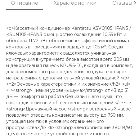
Описание
Характеристики
Отзывы
<p>Кассетный кондиционер Kentatsu KSVQ105HFAN3 /
KSUN105HFAN3 с мощностью охлаждения 10.55 кВт и
обогрева 11.72 кВт обеспечивает эффективный климат-
контроль в помещениях площадью до 105 м². Среди
ключевых характеристик выделяется уникальная
конструкция внутреннего блока высотой всего 205 мм
и декоративная панель KPU95-D1, входящая в комплект,
для равномерного распределения воздуха в четырех
направлениях с дополнительной угловой подачей.</p>
<h2>Основные характеристики и их значение</h2> <ul>
<li><strong>Низкий уровень шума:</strong> от 43 до 51
дБ — комфортная работа без излишнего шума, что
важно для офисов и общественных помещений.</li> <li>
<strong>Дренажный насос:</strong> встроенный насос
позволяет отводить конденсат на высоту до 750 мм,
упрощая монтаж в условиях ограниченного
пространства.</li> <li><strong>Электропитание 380 В/50
Гц/3 фазы:</strong> устройство рассчитано на