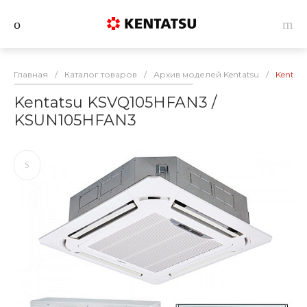
Главная
/
Каталог товаров
/
Архив моделей Kentatsu
/
Kentat
Kentatsu KSVQ105HFAN3 /
KSUN105HFAN3