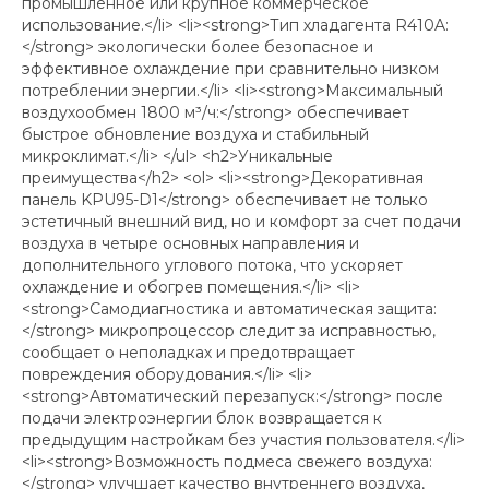
промышленное или крупное коммерческое
использование.</li> <li><strong>Тип хладагента R410A:
</strong> экологически более безопасное и
эффективное охлаждение при сравнительно низком
потреблении энергии.</li> <li><strong>Максимальный
воздухообмен 1800 м³/ч:</strong> обеспечивает
быстрое обновление воздуха и стабильный
микроклимат.</li> </ul> <h2>Уникальные
преимущества</h2> <ol> <li><strong>Декоративная
панель KPU95-D1</strong> обеспечивает не только
эстетичный внешний вид, но и комфорт за счет подачи
воздуха в четыре основных направления и
дополнительного углового потока, что ускоряет
охлаждение и обогрев помещения.</li> <li>
<strong>Самодиагностика и автоматическая защита:
</strong> микропроцессор следит за исправностью,
сообщает о неполадках и предотвращает
повреждения оборудования.</li> <li>
<strong>Автоматический перезапуск:</strong> после
подачи электроэнергии блок возвращается к
предыдущим настройкам без участия пользователя.</li>
<li><strong>Возможность подмеса свежего воздуха:
</strong> улучшает качество внутреннего воздуха,