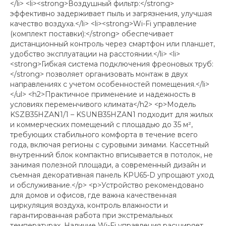
</li> <li><strong>Воздушный фильтр:</strong>
эффективно задерживает пыль и загрязнения, улучшая
качество воздуха.</li> <li><strong>Wi-Fi управление
(комплект поставки):</strong> обеспечивает
дистанционный контроль через смартфон или планшет,
удобство эксплуатации на расстоянии.</li> <li>
<strong>Гибкая система подключения фреоновых труб:
</strong> позволяет организовать монтаж в двух
направлениях с учетом особенностей помещения.</li>
</ul> <h2>Практичное применение и надежность в
условиях переменчивого климата</h2> <p>Модель
KSZB35HZAN1/1 – KSUNB35HZAN1 подходит для жилых
и коммерческих помещений с площадью до 35 м²,
требующих стабильного комфорта в течение всего
года, включая регионы с суровыми зимами. Кассетный
внутренний блок компактно вписывается в потолок, не
занимая полезной площади, а современный дизайн и
съемная декоративная панель KPU65-D упрощают уход
и обслуживание.</p> <p>Устройство рекомендовано
для домов и офисов, где важна качественная
циркуляция воздуха, контроль влажности и
гарантированная работа при экстремальных
температурах. Наличие Wi-Fi управления расширяет