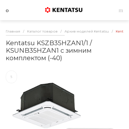
Главная
/
Каталог товаров
/
Архив моделей Kentatsu
/
Kentat
Kentatsu KSZB35HZAN1/1 /
KSUNB35HZAN1 с зимним
комплектом (-40)