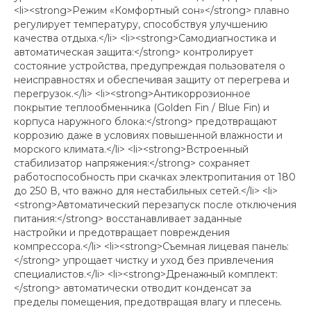
<li><strong>Режим «Комфортный сон»</strong> плавно
регулирует температуру, способствуя улучшению
качества отдыха.</li> <li><strong>Самодиагностика и
автоматическая защита:</strong> контролирует
состояние устройства, предупреждая пользователя о
неисправностях и обеспечивая защиту от перегрева и
перегрузок.</li> <li><strong>Антикоррозионное
покрытие теплообменника (Golden Fin / Blue Fin) и
корпуса наружного блока:</strong> предотвращают
коррозию даже в условиях повышенной влажности и
морского климата.</li> <li><strong>Встроенный
стабилизатор напряжения:</strong> сохраняет
работоспособность при скачках электропитания от 180
до 250 В, что важно для нестабильных сетей.</li> <li>
<strong>Автоматический перезапуск после отключения
питания:</strong> восстанавливает заданные
настройки и предотвращает повреждения
компрессора.</li> <li><strong>Съемная лицевая панель:
</strong> упрощает чистку и уход без привлечения
специалистов.</li> <li><strong>Дренажный комплект:
</strong> автоматически отводит конденсат за
пределы помещения, предотвращая влагу и плесень.