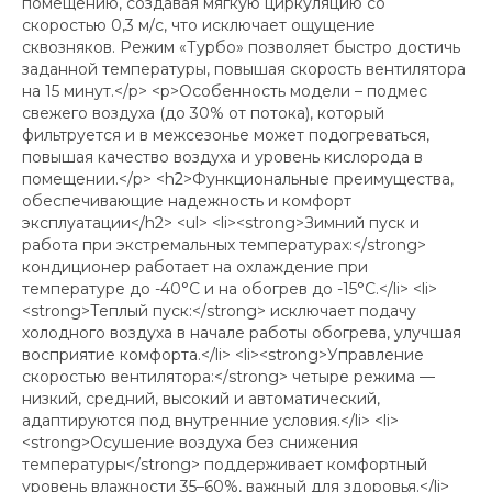
помещению, создавая мягкую циркуляцию со
скоростью 0,3 м/с, что исключает ощущение
сквозняков. Режим «Турбо» позволяет быстро достичь
заданной температуры, повышая скорость вентилятора
на 15 минут.</p> <p>Особенность модели – подмес
свежего воздуха (до 30% от потока), который
фильтруется и в межсезонье может подогреваться,
повышая качество воздуха и уровень кислорода в
помещении.</p> <h2>Функциональные преимущества,
обеспечивающие надежность и комфорт
эксплуатации</h2> <ul> <li><strong>Зимний пуск и
работа при экстремальных температурах:</strong>
кондиционер работает на охлаждение при
температуре до -40°C и на обогрев до -15°C.</li> <li>
<strong>Теплый пуск:</strong> исключает подачу
холодного воздуха в начале работы обогрева, улучшая
восприятие комфорта.</li> <li><strong>Управление
скоростью вентилятора:</strong> четыре режима —
низкий, средний, высокий и автоматический,
адаптируются под внутренние условия.</li> <li>
<strong>Осушение воздуха без снижения
температуры</strong> поддерживает комфортный
уровень влажности 35–60%, важный для здоровья.</li>