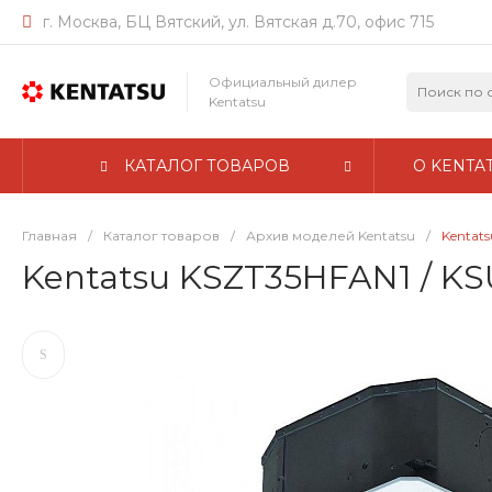
г. Москва, БЦ Вятский, ул. Вятская д.70, офис 715
Официальный дилер
Kentatsu
КАТАЛОГ ТОВАРОВ
О KENTA
Главная
/
Каталог товаров
/
Архив моделей Kentatsu
/
Kentat
Kentatsu KSZT35HFAN1 / K