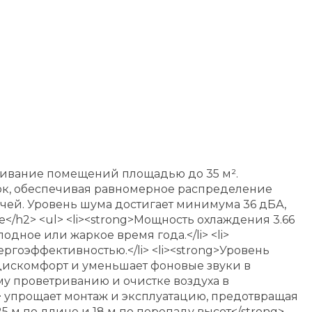
уживание помещений площадью до 35 м².
ок, обеспечивая равномерное распределение
чей. Уровень шума достигает минимума 36 дБА,
</h2> <ul> <li><strong>Мощность охлаждения 3.66
одное или жаркое время года.</li> <li>
ргоэффективностью.</li> <li><strong>Уровень
 дискомфорт и уменьшает фоновые звуки в
му проветриванию и очистке воздуха в
> упрощает монтаж и эксплуатацию, предотвращая
5 м по длине и 18 м по перепаду высот</strong>