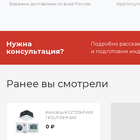
Бережно доставляем по всей России
Круглосут
Нужна
Подробно расскаже
консультация?
и подготовим ин
Ранее вы смотрели
Kentatsu KSZT35HFAN1
/ KSUT35HFAN1
0 ₽