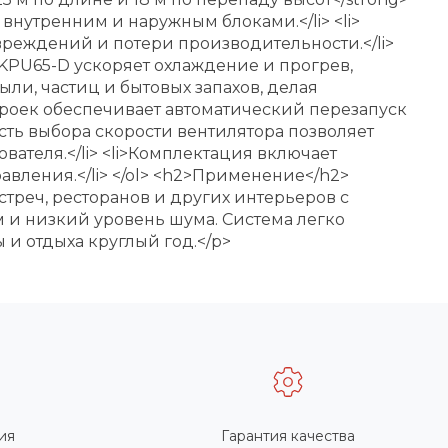
внутренним и наружным блоками.</li> <li>
вреждений и потери производительности.</li>
 KPU65-D ускоряет охлаждение и прогрев,
ли, частиц и бытовых запахов, делая
троек обеспечивает автоматический перезапуск
сть выбора скорости вентилятора позволяет
ателя.</li> <li>Комплектация включает
вления.</li> </ol> <h2>Применение</h2>
треч, ресторанов и других интерьеров с
и низкий уровень шума. Система легко
и отдыха круглый год.</p>
ия
Гарантия качества