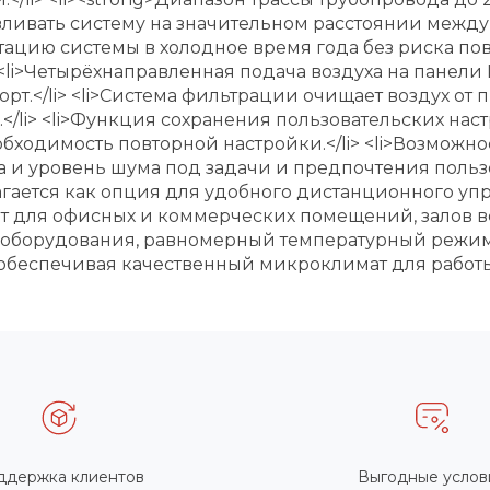
ливать систему на значительном расстоянии между 
тацию системы в холодное время года без риска по
 <li>Четырёхнаправленная подача воздуха на панели
</li> <li>Система фильтрации очищает воздух от пы
/li> <li>Функция сохранения пользовательских нас
бходимость повторной настройки.</li> <li>Возможно
и уровень шума под задачи и предпочтения пользов
гается как опция для удобного дистанционного упра
т для офисных и коммерческих помещений, залов вс
 оборудования, равномерный температурный режим 
обеспечивая качественный микроклимат для работы 
ддержка клиентов
Выгодные услов