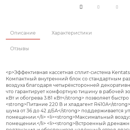
Описание
Характеристики
Отзывы
<p>Эффективная кассетная сплит-система Kentat
Компактный внутренний блок со стандартным ра
воздуха благодаря четырёхсторонней декоративн
что гарантирует комфортную тишину в рабочей зо
кВт и обогрева 3.81 кВт</strong> позволяет быстр
<strong>Питание 220 В и хладагент R410A</strong
шума от 36 до 42 дБА</strong> поддерживается 
помещении.</li> <li><strong>Максимальный возду
помещении.</li> <li><strong>Встроенный дренаж
подтекания и обеспечивая надёжный отвод влаги.<