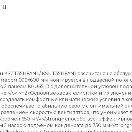
su KSZT35HFAN1 / KSUT35HFAN1 рассчитана на обсл
змером 600х600 мм монтируется в подвесной потол
ой панели KPU65-D с дополнительной угловой пода
не.</p> <h2>Основные характеристики и их значение
о создавать комфортные климатические условия в хол
> обеспечивает стабильную работу с оптимальной эне
управлением скоростью вентилятора, что уменьшает
хообмен 650 м³/ч</strong> способствует эффективно
ный насос с подъёмом конденсата до 750 мм</strong
/li> <li><strong>Диапазон трассы трубопровода до 2