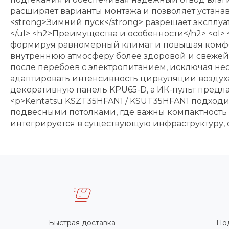
расширяет варианты монтажа и позволяет устанав
<strong>Зимний пуск</strong> разрешает эксплуа
</ul> <h2>Преимущества и особенности</h2> <ol>
формируя равномерный климат и повышая комфорт.
внутреннюю атмосферу более здоровой и свежей.<
после перебоев с электропитанием, исключая нео
адаптировать интенсивность циркуляции воздуха 
декоративную панель KPU65-D, а ИК-пульт предла
<p>Kentatsu KSZT35HFAN1 / KSUT35HFAN1 подходи
подвесными потолками, где важны компактность
интегрируется в существующую инфраструктуру, 
Быстрая доставка
По