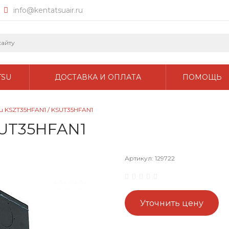
info@kentatsuair.ru
TSU
ДОСТАВКА И ОПЛАТА
ПОМОЩЬ
su KSZT35HFAN1 / KSUT35HFAN1
SUT35HFAN1
Артикул:
129722
Уточнить цену