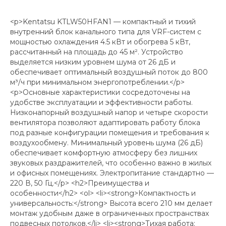
<p>Kentatsu KTLW50HFAN1 — компактный и тихий
внутренний блок канального типа для VRF-систем с
мощностью охлаждения 4.5 кВт и обогрева 5 кВт,
рассчитанный на площадь до 45 м². Устройство
выделяется низким уровнем шума от 26 дБ и
обеспечивает оптимальный воздушный поток до 800
м³/ч при минимальном энергопотреблении.</p>
<p>Основные характеристики сосредоточены на
удобстве эксплуатации и эффективности работы.
Низконапорный воздушный напор и четыре скорости
вентилятора позволяют адаптировать работу блока
под разные конфигурации помещения и требования к
воздухообмену. Минимальный уровень шума (26 дБ)
обеспечивает комфортную атмосферу без лишних
звуковых раздражителей, что особенно важно в жилых
и офисных помещениях. Электропитание стандартно —
220 В, 50 Гц.</p> <h2>Преимущества и
особенности</h2> <ol> <li><strong>Компактность и
универсальность:</strong> Высота всего 210 мм делает
монтаж удобным даже в ограниченных пространствах
подвесных потолков.</li> <li><strong>Тихая работа: