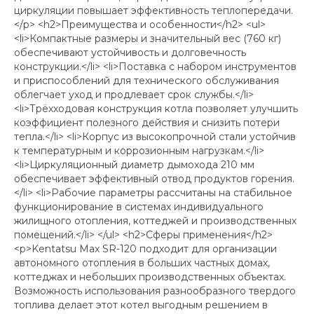
циркуляции повышает эффективность теплопередачи.
</p> <h2>Преимущества и особенности</h2> <ul>
<li>Компактные размеры и значительный вес (760 кг)
обеспечивают устойчивость и долговечность
конструкции.</li> <li>Поставка с набором инструментов
и приспособлений для технического обслуживания
облегчает уход и продлевает срок службы.</li>
<li>Трёхходовая конструкция котла позволяет улучшить
коэффициент полезного действия и снизить потери
тепла.</li> <li>Корпус из высокопрочной стали устойчив
к температурным и коррозионным нагрузкам.</li>
<li>Циркуляционный диаметр дымохода 210 мм
обеспечивает эффективный отвод продуктов горения.
</li> <li>Рабочие параметры рассчитаны на стабильное
функционирование в системах индивидуального
жилищного отопления, коттеджей и производственных
помещений.</li> </ul> <h2>Сферы применения</h2>
<p>Kentatsu Max SR-120 подходит для организации
автономного отопления в больших частных домах,
коттеджах и небольших производственных объектах.
Возможность использования разнообразного твердого
топлива делает этот котел выгодным решением в