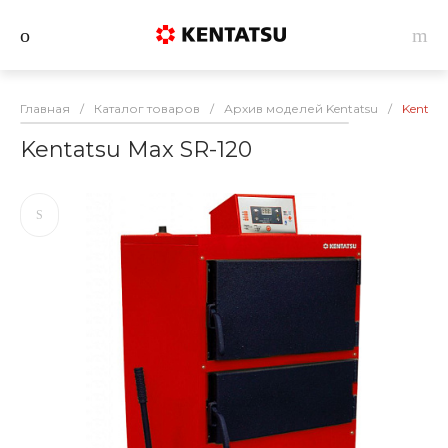
Главная
/
Каталог товаров
/
Архив моделей Kentatsu
/
Kentats
Kentatsu Max SR-120