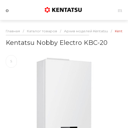
Главная
/
Каталог товаров
/
Архив моделей Kentatsu
/
Kentats
Kentatsu Nobby Electro KBC-20