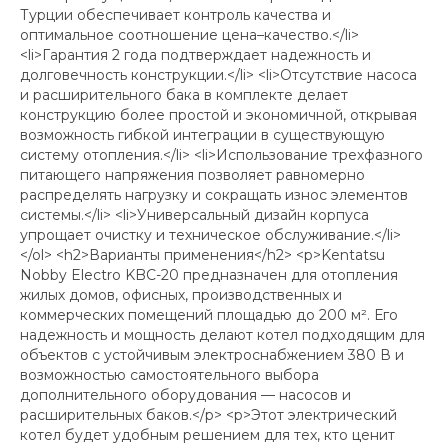
Турции обеспечивает контроль качества и
оптимальное соотношение цена–качество.</li>
<li>Гарантия 2 года подтверждает надежность и
долговечность конструкции.</li> <li>Отсутствие насоса
и расширительного бака в комплекте делает
конструкцию более простой и экономичной, открывая
возможность гибкой интеграции в существующую
систему отопления.</li> <li>Использование трехфазного
питающего напряжения позволяет равномерно
распределять нагрузку и сокращать износ элементов
системы.</li> <li>Универсальный дизайн корпуса
упрощает очистку и техническое обслуживание.</li>
</ol> <h2>Варианты применения</h2> <p>Kentatsu
Nobby Electro KBC-20 предназначен для отопления
жилых домов, офисных, производственных и
коммерческих помещений площадью до 200 м². Его
надежность и мощность делают котел подходящим для
объектов с устойчивым электроснабжением 380 В и
возможностью самостоятельного выбора
дополнительного оборудования — насосов и
расширительных баков.</p> <p>Этот электрический
котел будет удобным решением для тех, кто ценит