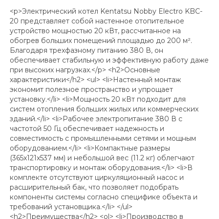
<p>Электрический котел Kentatsu Nobby Electro KBC-
20 представляет собой настенное отопительное
устройство мощностью 20 кВт, рассчитанное на
обогрев больших помещений площадью до 200 м².
Благодаря трехфазному питанию 380 В, он
обеспечивает стабильную и эффективную работу даже
при высоких нагрузках.</p> <h2>Основные
характеристики</h2> <ul> <li>Настенный монтаж
экономит полезное пространство и упрощает
установку.</li> <li>Мощность 20 кВт подходит для
систем отопления больших жилых или коммерческих
зданий.</li> <li>Рабочее электропитание 380 В с
частотой 50 Гц обеспечивает надежность и
совместимость с промышленными сетями и мощным
оборудованием.</li> <li>Компактные размеры
(365x121x537 мм) и небольшой вес (11.2 кг) облегчают
транспортировку и монтаж оборудования.</li> <li>В
комплекте отсутствуют циркуляционный насос и
расширительный бак, что позволяет подобрать
компоненты системы согласно специфике объекта и
требований установщика.</li> </ul>
<h2>Преимущества</h2> <ol> <li>Производство в