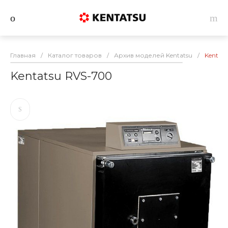
Главная
/
Каталог товаров
/
Архив моделей Kentatsu
/
Kentat
Kentatsu RVS-700