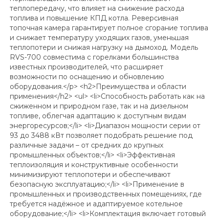
теплопередачу, что влияет на снижение расхода
топлива и повышение КПД котла. Реверсивная
топочная камера гарантирует полное сгорание топлива
и снижает температуру уходящих газов, уменьшая
теплопотери и снижая нагрузку на дымоход. Модель
RVS-700 совместима с горелками большинства
известных производителей, что расширяет
возможности по оснащению и обновлению
оборудования.</p> <h2>Преимущества и области
применения</h2> <ul> <li>Способность работать как на
сжиженном и природном газе, так и на дизельном
топливе, облегчая адаптацию к доступным видам
энергоресурсов;</li> <li>Диапазон мощности серии от
93 до 3488 кВт позволяет подобрать решение под
различные задачи – от средних до крупных
промышленных объектов;</li> <li>Эффективная
теплоизоляция и конструктивные особенности
минимизируют теплопотери и обеспечивают
безопасную эксплуатацию;</li> <li>Применение в
промышленных и производственных помещениях, где
требуется надёжное и адаптируемое котельное
оборудование;</li> <li>Комплектация включает готовый