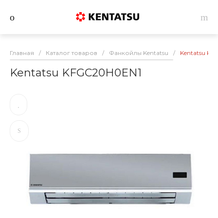
Главная
/
Каталог товаров
/
Фанкойлы Kentatsu
/
Kentatsu K
Kentatsu KFGC20H0EN1