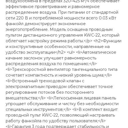
воздухообмена в пределах 320–425 м³/ч обеспечивает
эффективное проветривание и равномерное
распределение воздуха. При питании от стандартной
сети 220 В и потребляемой мощности всего 0.03 кВт
фанкойл демонстрирует экономичное
энергопотребление. Модель оснащена проводным
пультом дистанционного управления KWC-22, который
облегчает настройку режима работы.</p> <h2>Функции
и конструктивные особенности, направленные на
удобство эксплуатации</h2> <ul> <li>Автоматическое
качание заслонок улучшает равномерность
распределения воздуха по помещению;</li>
<li>Трехскоростной вентилятор тангенциального типа
сочетает компактность и низкий уровень шума;</li>
<li>Встроенный трехходовой клапан с
электромагнитным приводом обеспечивает точное
регулирование потоков без постороннего
вмешательства;</li> <li>Легкосьемная лицевая панель
упрощает обслуживание и чистку без необходимости
специальных инструментов;</li> <li>В комплект входит
проводной пульт KWC-22, позволяющий настраивать
работу фанкойла по удобству пользователя;</li>
<li>Гарантия 3 года подтверждает стабильность и