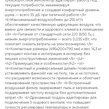
трехскоростной вентилятор адаптирует работу под
текущие потребности, минимизируя
энергопотребление и создавая комфортный уровень
шума — всего 35 дБ при типичной работе.</li>
<li>Максимальный воздухообмен до 255 м³/ч
обеспечивает качественную циркуляцию воздуха, что
важно для свежести и здорового климата в помещении.
</li> <li>Питание от стандартной сети 220 В/50 Гц с
низким энергопотреблением — всего 0,035 кВт, что
помогает снизить затраты на электроэнергию.</li>
<li>Компактные размеры (495x200x790 мм) и вес 16,3 кг
упрощают монтаж и интеграцию в интерьер без
лишних конструктивных изменений.</li> </ul>
<h2>Преимущества и особенности</h2> <ol>
<li>Компактный и универсальный дизайн позволяет
устанавливать фанкойл как на полу, так и на потолке,
что расширяет возможности применения и облегчает
планирование пространства.</li> <li>Встроенный
воздушный фильтр задерживает пыль и загрязнения,
поддерживая чистоту воздуха без дополнительных
затрат.</li> <li>Дренажный поддон адаптирован для
подключения 3-ходового вентиля, что повышает
точность регулировки температуры и экономит