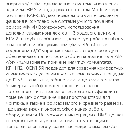
энергию.</li> <li>Подключение к системе управления
зданием (BMS) и поддержка протокола Modbus через
комплект KAF-03A дают возможность интегрировать
фанкойл в комплексные системы умного дома или
офисов.</li> <li>Возможность использования
дополнительных комплектов — 3-ходового вентиля
KFV-21 и трубных обвязок — делает устройство гибким
в настройке и обслуживании.</li> <li>Резьбовые
соединения 3/4” упрощают монтаж к водопроводу и
обеспечивают надежность работы на долгие годы.</li>
</ol> <h2>Варианты применения</h2> <p>Kentatsu
KFHH12H0EN1-3R подойдет для создания комфортных
климатических условий в жилых помещениях площадью
до 12 м² — спальнях, кабинетах или детских комнатах.
Универсальный формат установки напольно-
потолочного типа позволяет использовать фанкойл в
помещениях с ограниченным пространством для
монтажа, а также в офисах малого и среднего размера,
где важна тихая и энергоэффективная работа
оборудования. Возможность интеграции с BMS делает
его удобным для умных систем автоматизации и
централизованного управления микроклиматом.</p>