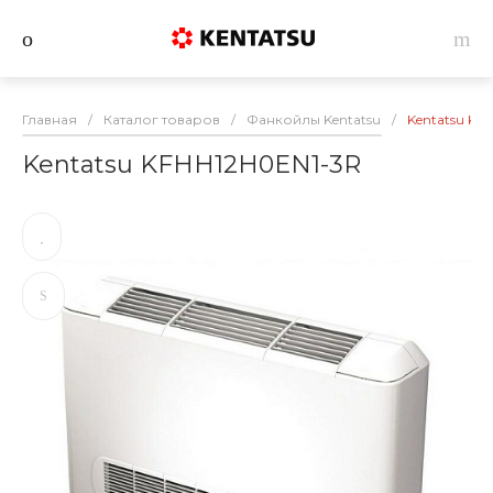
Главная
/
Каталог товаров
/
Фанкойлы Kentatsu
/
Kentatsu KF
Kentatsu KFHH12H0EN1-3R