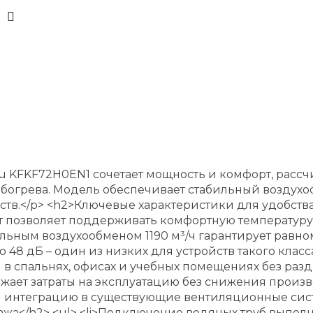
 KFKF72H0EN1 сочетает мощность и комфорт, расс
богрева. Модель обеспечивает стабильный воздухо
тв.</p> <h2>Ключевые характеристики для удобства
кВт позволяет поддерживать комфортную температуру
ьным воздухообменом 1190 м³/ч гарантирует равно
 до 48 дБ – один из низких для устройств такого кл
 в спальнях, офисах и учебных помещениях без разд
снижает затраты на эксплуатацию без снижения произ
ж и интеграцию в существующие вентиляционные систе
жа</h2> <ul> <li>Подключение водяных труб выпол