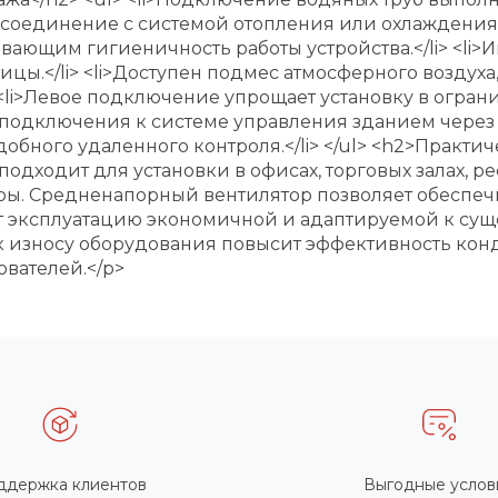
соединение с системой отопления или охлаждения.
ющим гигиеничность работы устройства.</li> <li
ицы.</li> <li>Доступен подмес атмосферного воздуха
 <li>Левое подключение упрощает установку в огран
ь подключения к системе управления зданием через
обного удаленного контроля.</li> </ul> <h2>Практ
одходит для установки в офисах, торговых залах, ре
ры. Средненапорный вентилятор позволяет обеспе
ает эксплуатацию экономичной и адаптируемой к 
к износу оборудования повысит эффективность кон
ователей.</p>
ддержка клиентов
Выгодные услов