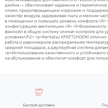
дюйма — обеспечивает надежное и герметичное 
слоем, предотвращающим коррозию и поддержива
качество воздуха, задерживая пыль и мелкие част
в помещении и повышать уровень комфорта.</li>
конфигурациях вентиляции.</li> <li>Возможност
фанкойл в общую систему климат-контроля для уд
условиях</h2> <p>Kentatsu KFKF72H0EN1 отлично п
работа и равномерное распределение температу
средней площадью, а двухтрубная система дел
<p>Использование качественного и устойчивого 
на обслуживание и обеспечит комфорт для польз
Быстрая доставка
По