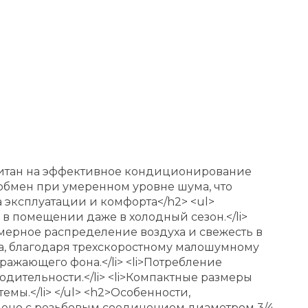
читан на эффективное кондиционирование
обмен при умеренном уровне шума, что
 эксплуатации и комфорта</h2> <ul>
 в помещении даже в холодный сезон.</li>
мерное распределение воздуха и свежесть в
асса, благодаря трехскоростному малошумному
ражающего фона.</li> <li>Потребление
водительности.</li> <li>Компактные размеры
мы.</li> </ul> <h2>Особенности,
нено с резьбовым соединением диаметром 3/4