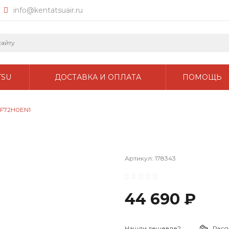
info@kentatsuair.ru
TSU
ДОСТАВКА И ОПЛАТА
ПОМОЩЬ
KF72H0EN1
Артикул:
178343
44 690 ₽
Нашли дешевле?
Расс