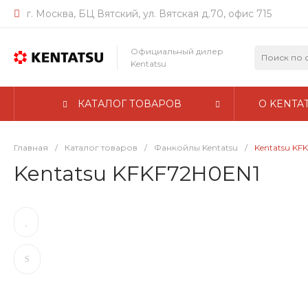
г. Москва, БЦ Вятский, ул. Вятская д.70, офис 715
Официальный дилер
Kentatsu
КАТАЛОГ ТОВАРОВ
О KENTA
Главная
/
Каталог товаров
/
Фанкойлы Kentatsu
/
Kentatsu KF
Kentatsu KFKF72H0EN1