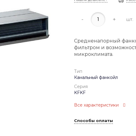
-
+
шт.
Средненапорный фанко
фильтром и возможност
микроклимата.
Тип
Канальный фанкойл
Серия
KFKF
Все характеристики
Способы оплаты