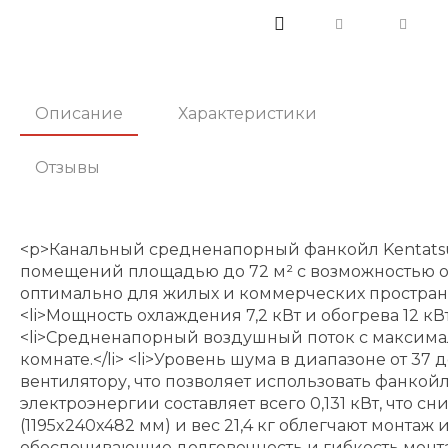
Описание
Характеристики
Отзывы
<p>Канальный средненапорный фанкойл Kentatsu
помещений площадью до 72 м² с возможностью о
оптимально для жилых и коммерческих пространс
<li>Мощность охлаждения 7,2 кВт и обогрева 12 
<li>Средненапорный воздушный поток с максимал
комнате.</li> <li>Уровень шума в диапазоне от 37
вентилятору, что позволяет использовать фанкойл
электроэнергии составляет всего 0,131 кВт, что 
(1195x240x482 мм) и вес 21,4 кг облегчают монта
обеспечивающие долговечность и гибкость монта