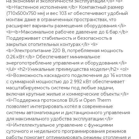
на экономии и экологичности эксплуатации.</li> <li>
<b>Настенное исполнение.</b> Компактный размер
(710x500x750 мм) и вес 103 кг обеспечивают удобный
монтаж даже в ограниченных пространствах, что
расширяет варианты размещения оборудования.</li>
<li><b>Максимальное рабочее давление до 6 бар.</b>
Поддерживает стабильность и безопасность в
закрытых отопительных контурах.</li> <li>
<b>Электропитание 220 В, потребляемая мощность
0.26 кВт.</b> Обеспечивает минимальное
энергопотребление управления и оборудования.</li>
</ul> <h2>Уникальные преимущества модели</h2> <ol>
<li>Возможность каскадного подключения до 16 котлов
с суммарной мощностью до 2 992 кВт обеспечивает
масштабируемость системы под любые задачи,
включая крупные жилые и коммерческие объекты.</li>
<li>Поддержка протоколов BUS и Open Therm
позволяет интегрировать котёл в современные
системы автоматизации и дистанционного управления
для максимального удобства эксплуатации.</li>
<li>Интеллектуальное управление с функциями
суточного и недельного программирования режимов
работы помогает оптимизировать режимы отопления и