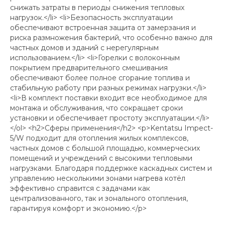
снижать затраты в периоды снижения тепловых
нагрузок.</li> <li>Безопасность эксплуатации
обеспечивают встроенная защита от замерзания и
риска размножения бактерий, что особенно важно для
частных домов и зданий с нерегулярным
использованием.</li> <li>Горелки с волоконным
покрытием предварительного смешивания
обеспечивают более полное сгорание топлива и
стабильную работу при разных режимах нагрузки.</li>
<li>В комплект поставки входит все необходимое для
монтажа и обслуживания, что сокращает сроки
установки и обеспечивает простоту эксплуатации.</li>
</ol> <h2>Сферы применения</h2> <p>Kentatsu Impect-
5/W подходит для отопления жилых комплексов,
частных домов с большой площадью, коммерческих
помещений и учреждений с высокими тепловыми
нагрузками. Благодаря поддержке каскадных систем и
управлению несколькими зонами нагрева котёл
эффективно справится с задачами как
централизованного, так и зонального отопления,
гарантируя комфорт и экономию.</p>