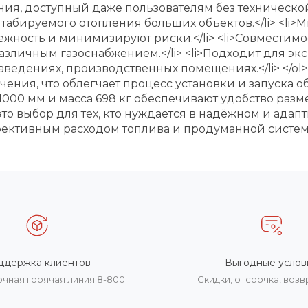
ия, доступный даже пользователям без технической
табируемого отопления больших объектов.</li> <li>
жность и минимизируют риски.</li> <li>Совместимо
азличным газоснабжением.</li> <li>Подходит для э
ведениях, производственных помещениях.</li> </ol>
ния, что облегчает процесс установки и запуска о
х1000 мм и масса 698 кг обеспечивают удобство раз
это выбор для тех, кто нуждается в надёжном и ада
ективным расходом топлива и продуманной системо
ддержка клиентов
Выгодные услов
очная горячая линия 8-800
Скидки, отсрочка, воз