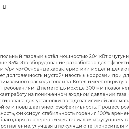
напольный газовый котёл мощностью 204 кВт с чугу
не 93%. Это оборудование разработано для эффек
м.</p> <p>Основные характеристики модели делают
 долговечность и устойчивость к коррозии при дли
тимального расхода топлива. Котёл имеет открытую
ртным требованиям. Диаметр дымохода 300 мм позволя
ускает работу на пониженном входном давлении газа
птирована для установки погодозависимой автомат
тройке и повышает энергоэффективность. Процесс ро
ность, фиксируя стабильность горения 100% времен
ь благодаря проверенным материалам и чугунному т
ротивление, улучшая циркуляцию теплоносителя и р