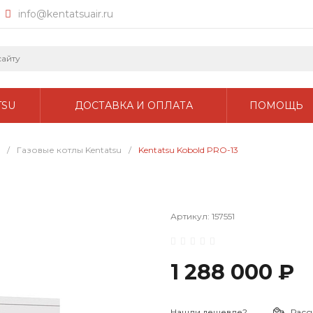
info@kentatsuair.ru
TSU
ДОСТАВКА И ОПЛАТА
ПОМОЩЬ
/
Газовые котлы Kentatsu
/
Kentatsu Kobold PRO-13
Артикул:
157551
1 288 000 ₽
Нашли дешевле?
Расс