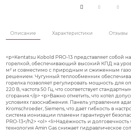
Описание
Характеристики
Отзывы
<p>Kentatsu Kobold PRO-13 представляет собой 
горелкой, обеспечивающий высокий КПД на уров
м² и совместимо с природным и сжиженным газо
решением. Чугунный теплообменник обеспечивает
горелка позволяет регулировать мощность для оп
220 В, частота 50 Гц, что соответствует станда
сгорания.</p> <p>Важно отметить, что котёл доп
условиях газоснабжения. Панель управления ада
Kromschroeder, Siemens, что даёт гибкость в нас
система ионизации пламени гарантирует безопас
PRO-13</h2> <ol> <li>Надёжность и долговечност
технология Amin Gas снижает гидравлическое соп