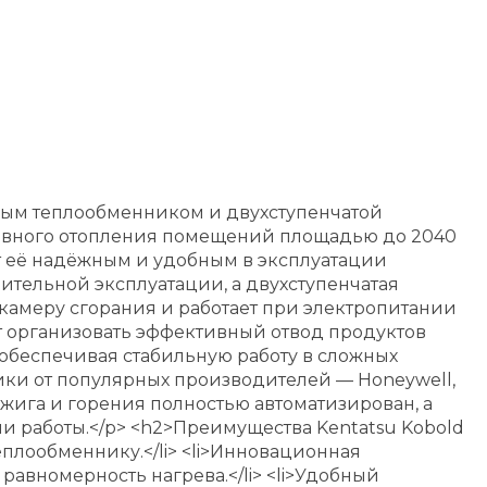
нным теплообменником и двухступенчатой
тивного отопления помещений площадью до 2040
 её надёжным и удобным в эксплуатации
тельной эксплуатации, а двухступенчатая
 камеру сгорания и работает при электропитании
ет организовать эффективный отвод продуктов
, обеспечивая стабильную работу в сложных
ики от популярных производителей — Honeywell,
зжига и горения полностью автоматизирован, а
и работы.</p> <h2>Преимущества Kentatsu Kobold
еплообменнику.</li> <li>Инновационная
авномерность нагрева.</li> <li>Удобный