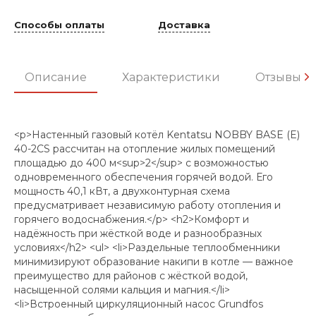
Способы оплаты
Доставка
Описание
Характеристики
Отзывы
<p>Настенный газовый котёл Kentatsu NOBBY BASE (E)
40-2CS рассчитан на отопление жилых помещений
площадью до 400 м<sup>2</sup> с возможностью
одновременного обеспечения горячей водой. Его
мощность 40,1 кВт, а двухконтурная схема
предусматривает независимую работу отопления и
горячего водоснабжения.</p> <h2>Комфорт и
надёжность при жёсткой воде и разнообразных
условиях</h2> <ul> <li>Раздельные теплообменники
минимизируют образование накипи в котле — важное
преимущество для районов с жёсткой водой,
насыщенной солями кальция и магния.</li>
<li>Встроенный циркуляционный насос Grundfos