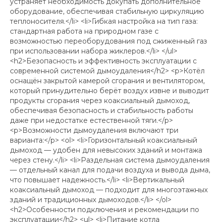
устраняет необходимость докупать дополнительное
оборудование, обеспечивая стабильную циркуляцию
теплоносителя.</li> <li>Гибкая настройка на тип газа:
стандартная работа на природном газе с
возможностью переоборудования под сжиженный газ
при использовании набора жиклеров.</li> </ul>
<h2>Безопасность и эффективность эксплуатации с
современной системой дымоудаления</h2> <p>Котёл
оснащён закрытой камерой сгорания и вентилятором,
который принудительно берёт воздух извне и выводит
продукты сгорания через коаксиальный дымоход,
обеспечивая безопасность и стабильность работы
даже при недостатке естественной тяги.</p>
<p>Возможности дымоудаления включают три
варианта:</p> <ol> <li>Горизонтальный коаксиальный
дымоход — удобен для невысоких зданий и монтажа
через стену.</li> <li>Раздельная система дымоудаления
— отдельный канал для подачи воздуха и вывода дыма,
что повышает надежность.</li> <li>Вертикальный
коаксиальный дымоход — подходит для многоэтажных
зданий и традиционных дымоходов.</li> </ol>
<h2>Особенности подключения и рекомендации по
эксплуатации</h2> <ul> <li>Питание котла