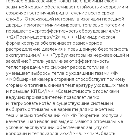
Горячее оцинкованное покрытие с двойным слоем
защитной краски обеспечивает стойкость к коррозии и
сохраняет эстетичный вид в течение всего срока
службы. Отражающий материал в изоляции передней
дверцы помогает минимизировать тепловые потери и
повышает энергоэффективность оборудования.</p>
<h2>Преимущества</h2> <ul> <li>Цилиндрическая
форма корпуса обеспечивает равномерное
распределение давления и повышенную безопасность
эксплуатации.</li> <li>Турбулизаторы из нержавеющей и
закалённой стали увеличивают эффективность
теплопередачи, что снижает расход топлива и
уменьшает выбросы тепла с уходящими газами.</li>
<li>Обширная камера сгорания способствует полному
сгоранию топлива, снижая температуру уходящих газов
и повышая КПД.</li> <li>Совместимость с горелками
ведущих производителей позволяет легко
интегрировать котёл в существующие системы и
выбирать оптимальные варианты для конкретных
технических требований.</li> <li>Покрытие корпуса и
качественная изоляция выдерживают экстремальные
условия эксплуатации, обеспечивая защиту от
коррозии и теплоизоляцию.</li> </ul> <h2>Область