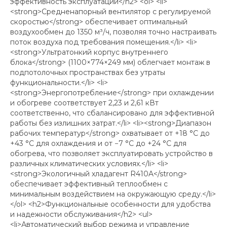
эффективность эксплуатации</h2> <ol> <li>
<strong>Средненапорный вентилятор с регулируемой
скоростью</strong> обеспечивает оптимальный
воздухообмен до 1350 м³/ч, позволяя точно настраивать
поток воздуха под требования помещения.</li> <li>
<strong>Ультратонкий корпус внутреннего
блока</strong> (1100×774×249 мм) облегчает монтаж в
подпотолочных пространствах без утраты
функциональности.</li> <li>
<strong>Энергопотребление</strong> при охлаждении
и обогреве соответствует 2,23 и 2,61 кВт
соответственно, что сбалансировано для эффективной
работы без излишних затрат.</li> <li><strong>Диапазон
рабочих температур</strong> охватывает от +18 °C до
+43 °C для охлаждения и от −7 °C до +24 °C для
обогрева, что позволяет эксплуатировать устройство в
различных климатических условиях.</li> <li>
<strong>Экологичный хладагент R410A</strong>
обеспечивает эффективный теплообмен с
минимальным воздействием на окружающую среду.</li>
</ol> <h2>Функциональные особенности для удобства
и надежности обслуживания</h2> <ul>
<li>Автоматический выбор режима и управление