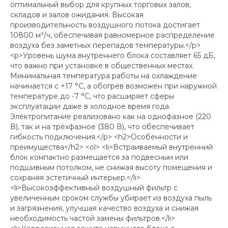
оптимальный выбор для крупных торговых залов,
складов и залов ожидания. Высокая
производительность воздушного потока достигает
10800 м³/ч, обеспечивая равномерное распределение
воздуха без заметных перепадов температуры.</p>
<p>Уровень шума внутреннего блока составляет 65 дБ,
что важно при установке в общественных местах.
Минимальная температура работы на охлаждение
начинается с +17 °C, а обогрев возможен при наружной
температуре до -7 °C, что расширяет сферы
эксплуатации даже в холодное время года.
Электропитание реализовано как на однофазное (220
В), так и на трёхфазное (380 В), что обеспечивает
гибкость подключения.</p> <h2>Особенности и
преимущества</h2> <ol> <li>Встраиваемый внутренний
блок компактно размещается за подвесным или
подшивным потолком, не снижая высоту помещения и
сохраняя эстетичный интерьер.</li>
<li>Высокоэффективный воздушный фильтр с
увеличенным сроком службы убирает из воздуха пыль
и загрязнения, улучшая качество воздуха и снижая
необходимость частой замены фильтров.</li>