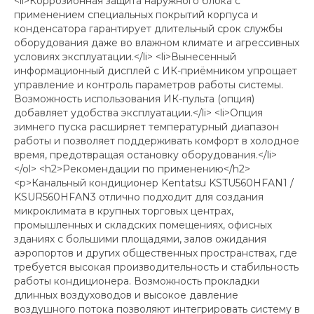
<li>Коррозионная защита наружного блока с
применением специальных покрытий корпуса и
конденсатора гарантирует длительный срок службы
оборудования даже во влажном климате и агрессивных
условиях эксплуатации.</li> <li>Вынесенный
информационный дисплей с ИК-приёмником упрощает
управление и контроль параметров работы системы.
Возможность использования ИК-пульта (опция)
добавляет удобства эксплуатации.</li> <li>Опция
зимнего пуска расширяет температурный диапазон
работы и позволяет поддерживать комфорт в холодное
время, предотвращая остановку оборудования.</li>
</ol> <h2>Рекомендации по применению</h2>
<p>Канальный кондиционер Kentatsu KSTU560HFAN1 /
KSUR560HFAN3 отлично подходит для создания
микроклимата в крупных торговых центрах,
промышленных и складских помещениях, офисных
зданиях с большими площадями, залов ожидания
аэропортов и других общественных пространствах, где
требуется высокая производительность и стабильность
работы кондиционера. Возможность прокладки
длинных воздуховодов и высокое давление
воздушного потока позволяют интегрировать систему в