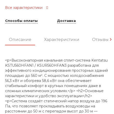
Все характеристики
Способы оплаты
Доставка
Описание
Характеристики
Отзывы
<p>Высоконапорная канальная сплит-система Kentatsu
KSTU560HFAN1 / KSUR560HFAN3 разработана для
эффективного кондиционирования просторных зданий
площадью до 560 м². С мощностью холодоснабжения
56,3 кВт и обогрева 58,6 кВт она обеспечивает
стабильный комфорт в крупных помещениях даже в
сложных климатических условиях.</p> <h2>Основные
характеристики и удобство эксплуатации</h2>
<p>Система создаёт статический напор воздуха до 196
Па, что позволяет прокладывать воздуховоды на
расстоянии до 50 м с перепадом высот до 30 м —