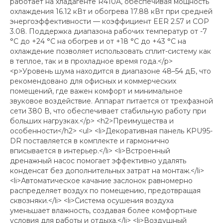
работает на хладагенте R410A, обеспечивая мощность
охлаждения 16.12 кВт и обогрева 17.88 кВт при средней
энергоэффективности — коэффициент EER 2.57 и COP
3.08. Поддержка диапазона рабочих температур от -7
°C до +24 °C на обогрев и от +18 °C до +43 °C на
охлаждение позволяет использовать сплит-систему как
в теплое, так и в прохладное время года.</p>
<p>Уровень шума находится в диапазоне 48–54 дБ, что
рекомендовано для офисных и коммерческих
помещений, где важен комфорт и минимальное
звуковое воздействие. Аппарат питается от трехфазной
сети 380 В, что обеспечивает стабильную работу при
больших нагрузках.</p> <h2>Преимущества и
особенности</h2> <ul> <li>Декоративная панель KPU95-
DR поставляется в комплекте и гармонично
вписывается в интерьер.</li> <li>Встроенный
дренажный насос помогает эффективно удалять
конденсат без дополнительных затрат на монтаж.</li>
<li>Автоматическое качание заслонок равномерно
распределяет воздух по помещению, предотвращая
сквозняки.</li> <li>Система осушения воздуха
уменьшает влажность, создавая более комфортные
условия для работы и отдыха.</li> <li>Воздушный