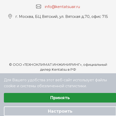
info@kentatsuair.ru
г. Москва, БЦ Вятский, ул. Вятская д.70, офис 715
© ООО «ТЕХНОКЛИМАТ ИНЖИНИРИНГ», официальный
дилер Kentatsu в РФ
Для Вашего удобства этот веб-сайт использует файлы
cookie и системы обезличенной статистики.
Выберите настройки cookie
Принять
Минимальные
Аналитические/Функциональные
Настроить