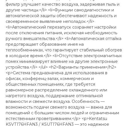
фильтр улучшает качество воздуха, задерживая пыль и
другие частицы.</li> <li>Функции самодиагностики и
автоматической защиты обеспечивают надежность и
своевременное выявление неполадок.</li>
<li>Автоматический перезапуск сохраняет настройки
после отключения питания, исключая необходимость
ручного вмешательства.</li> <li>Автоматическая оттайка
предотвращает образование инея на
теплообменниках, что гарантирует стабильный обогрев
в холодное время.</li> <li>Отсутствие электромагнитных
помех минимизирует влияние на другие электронные
устройства.</li> </ul> <h2>Варианты применения</h2>
<p>Система предназначена для использования в
офисах, конференц-залах, коммерческих и
общественных помещениях, где требуется
равномерное распределение охлажденного или
нагретого воздуха, поддержание оптимальной
влажности и свежести воздуха. Особенность —
возможность подачи свежего воздуха — важна для
помещений с большим числом людей и ограниченным
естественным проветриванием.</p> <p>Kentatsu
KSVT176HFAN3 / KSUT176HFAN3 — это надежное