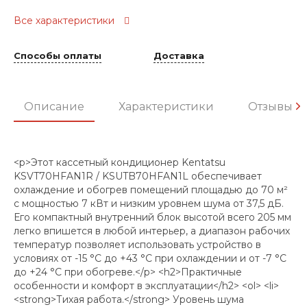
Все характеристики
Способы оплаты
Доставка
Описание
Характеристики
Отзывы
<p>Этот кассетный кондиционер Kentatsu
KSVT70HFAN1R / KSUTB70HFAN1L обеспечивает
охлаждение и обогрев помещений площадью до 70 м²
с мощностью 7 кВт и низким уровнем шума от 37,5 дБ.
Его компактный внутренний блок высотой всего 205 мм
легко впишется в любой интерьер, а диапазон рабочих
температур позволяет использовать устройство в
условиях от -15 °C до +43 °C при охлаждении и от -7 °C
до +24 °C при обогреве.</p> <h2>Практичные
особенности и комфорт в эксплуатации</h2> <ol> <li>
<strong>Тихая работа.</strong> Уровень шума