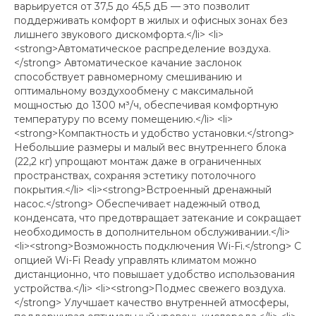
варьируется от 37,5 до 45,5 дБ — это позволит
поддерживать комфорт в жилых и офисных зонах без
лишнего звукового дискомфорта.</li> <li>
<strong>Автоматическое распределение воздуха.
</strong> Автоматическое качание заслонок
способствует равномерному смешиванию и
оптимальному воздухообмену с максимальной
мощностью до 1300 м³/ч, обеспечивая комфортную
температуру по всему помещению.</li> <li>
<strong>Компактность и удобство установки.</strong>
Небольшие размеры и малый вес внутреннего блока
(22,2 кг) упрощают монтаж даже в ограниченных
пространствах, сохраняя эстетику потолочного
покрытия.</li> <li><strong>Встроенный дренажный
насос.</strong> Обеспечивает надежный отвод
конденсата, что предотвращает затекание и сокращает
необходимость в дополнительном обслуживании.</li>
<li><strong>Возможность подключения Wi-Fi.</strong> С
опцией Wi-Fi Ready управлять климатом можно
дистанционно, что повышает удобство использования
устройства.</li> <li><strong>Подмес свежего воздуха.
</strong> Улучшает качество внутренней атмосферы,