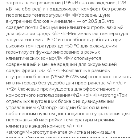
затраты электроэнергии (1.95 кВт на охлаждение, 1.78
кВт на обогрев) и поддерживает комфорт без резких
перепадов температуры;</li> <li>Уровень шума
внутренних блоков минимален — от 20.5 дБ, что
создаёт почти бесшумный климат-контроль, важный
для офисной среды;</li> <li>Минимальная температура
запуска системы -15 °C и способность работать при
высоких температурах до +50 °C для охлаждения
гарантируют функционирование в разных
климатических зонах;</li> <li>Используется
современный и менее вредный для окружающей
среды фреон R32;</li> <li>Компактные размеры
внутренних блоков (795x295x225 мм) позволяют вписать
их в интерьер без ущерба для пространства.</li> </ul>
<h2>Ключевые преимущества для эффективного и
комфортного использования</h2> <ol> <li><strong>Три
отдельных внутренних блока с индивидуальным
управлением:</strong> каждый блок оснащён
собственным пультом дистанционного управления для
персональной настройки температуры и режима
климата в каждой комнате;</li> <li>
<strong>Многоступенчатая очистка и ионизация