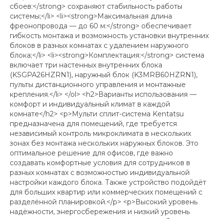
сбоев:</strong> сохраняют стабильность работы
системы;</li> <li><strong>Максимальная длина
фреонопровода — до 60 м:</strong> обеспечивает
гибкость монтажа и возможность установки внутренних
блоков в разных комнатах с удалением наружного
блока;</li> <li><strong>Комплектация:</strong> система
включает три настенных внутренних блока
(KSGPA26HZRN1), наружный блок (K3MRB60HZRN1),
пульты дистанционного управления и монтажные
крепления.</li> </ol> <h2>Варианты использования —
комфорт и индивидуальный климат в каждой
комнате</h2> <p>Мульти сплит-система Kentatsu
предназначена для помещений, где требуется
независимый контроль микроклимата в нескольких
зонах без монтажа нескольких наружных блоков. Это
оптимальное решение для офисов, где важно
создавать комфортные условия для сотрудников в
разных комнатах с возможностью индивидуальной
настройки каждого блока. Также устройство подойдёт
для больших квартир или коммерческих помещений с
разделённой планировкой.</p> <p>Высокий уровень
надёжности, энергосбережения и низкий уровень