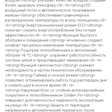
воздуха:</strong> улучшает качество воздуха, создавая
более здоровую атмосферу;</li> <li><strong>3D
воздушный поток и автоматическое покачивание
жалюзи:</strong> обеспечивают равномерное
распределение температуры по всему помещению;</li>
<li><strong>Энергоэкономичный режим ECO:</strong>
помогает снизить энергопотребление без потери
эффективности;</li> <li><strong>Функции быстрого
обогрева и охлаждения:</strong> мгновенно создают
комфорт при резких изменениях температуры;</li> <li>
<strong>Подогрев теплообменника и автономный
обогрев +8 °C:</strong> сохраняют работоспособность
системы зимой и предотвращают замерзание;</li> <li>
<strong>Функция самоочистки:</strong> снижает
необходимость в частом техническом обслуживании;
</li> <li><strong>Таймер и ночной режим:</strong>
позволяют оптимизировать работу под распорядок дня
и снизить шум в ночное время;</li> <li>
<strong>Наружный блок со стойким антикоррозийным
покрытием и теплообменником Golden Fin:</strong>
повышают долговечность и надёжность эксплуатации
на улице;</li> <li><strong>Защита от перепадов
напряжения и автоматический перезапуск после