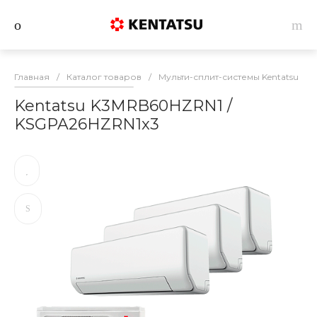
Главная
/
Каталог товаров
/
Мульти-сплит-системы Kentatsu
/
Kentatsu K3MRB60HZRN1 /
KSGPA26HZRN1x3