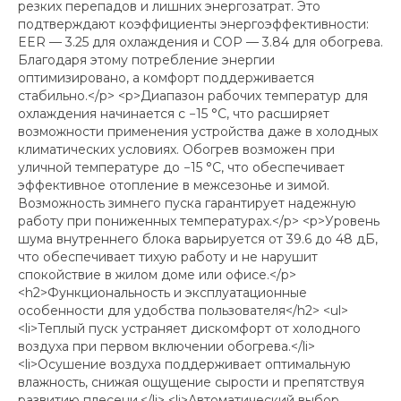
резких перепадов и лишних энергозатрат. Это
подтверждают коэффициенты энергоэффективности:
EER — 3.25 для охлаждения и COP — 3.84 для обогрева.
Благодаря этому потребление энергии
оптимизировано, а комфорт поддерживается
стабильно.</p> <p>Диапазон рабочих температур для
охлаждения начинается с −15 °C, что расширяет
возможности применения устройства даже в холодных
климатических условиях. Обогрев возможен при
уличной температуре до −15 °C, что обеспечивает
эффективное отопление в межсезонье и зимой.
Возможность зимнего пуска гарантирует надежную
работу при пониженных температурах.</p> <p>Уровень
шума внутреннего блока варьируется от 39.6 до 48 дБ,
что обеспечивает тихую работу и не нарушит
спокойствие в жилом доме или офисе.</p>
<h2>Функциональность и эксплуатационные
особенности для удобства пользователя</h2> <ul>
<li>Теплый пуск устраняет дискомфорт от холодного
воздуха при первом включении обогрева.</li>
<li>Осушение воздуха поддерживает оптимальную
влажность, снижая ощущение сырости и препятствуя
развитию плесени.</li> <li>Автоматический выбор