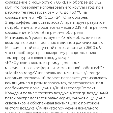
охлаждение с мощностью 7,03 кВт и обогрев до 7,62
кВт, что позволяет использовать его круглый год, при
рабочих температурах от –15 °C до +50 °C на
охлаждение и от –15 °C до +24 °C на обогрев.
Энергоэффективность класса A гарантирует разумное
потребление электроэнергии – всего 2,19 кВт в режиме
охлаждения и 2,05 кВт в режиме обогрева.
Минимальный уровень шума – 43 дБ – обеспечивает
комфортное использование в жилых и рабочих зонах.
Максимальный воздушный поток достигает 3500 м³/ч,
что способствует равномерному распределению
температур и свежего воздуха.</p>
<h2>Функциональные преимущества для
максимального комфорта и эффективной работы</h2>
<ul> <li><strong>Универсальность монтажа:</strong>
напольно-потолочный формат позволяет устанавливать
кондиционер в разных вариантах, подстраиваясь под
особенности помещения.</li> <li><strong>Эффект
Коанда и подмес свежего воздуха:</strong> воздушный
поток распределяется равномерно, снижая ощущение
сквозняков и обеспечивая вентиляцию с притоком
чистого воздуха.</li> <li><strong>Режим локального