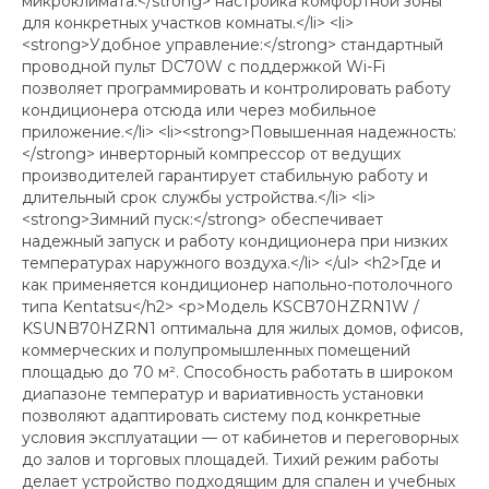
микроклимата:</strong> настройка комфортной зоны
для конкретных участков комнаты.</li> <li>
<strong>Удобное управление:</strong> стандартный
проводной пульт DC70W с поддержкой Wi-Fi
позволяет программировать и контролировать работу
кондиционера отсюда или через мобильное
приложение.</li> <li><strong>Повышенная надежность:
</strong> инверторный компрессор от ведущих
производителей гарантирует стабильную работу и
длительный срок службы устройства.</li> <li>
<strong>Зимний пуск:</strong> обеспечивает
надежный запуск и работу кондиционера при низких
температурах наружного воздуха.</li> </ul> <h2>Где и
как применяется кондиционер напольно-потолочного
типа Kentatsu</h2> <p>Модель KSCB70HZRN1W /
KSUNB70HZRN1 оптимальна для жилых домов, офисов,
коммерческих и полупромышленных помещений
площадью до 70 м². Способность работать в широком
диапазоне температур и вариативность установки
позволяют адаптировать систему под конкретные
условия эксплуатации — от кабинетов и переговорных
до залов и торговых площадей. Тихий режим работы
делает устройство подходящим для спален и учебных