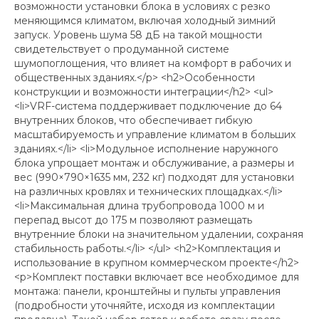
возможности установки блока в условиях с резко
меняющимся климатом, включая холодный зимний
запуск. Уровень шума 58 дБ на такой мощности
свидетельствует о продуманной системе
шумопоглощения, что влияет на комфорт в рабочих и
общественных зданиях.</p> <h2>Особенности
конструкции и возможности интеграции</h2> <ul>
<li>VRF-система поддерживает подключение до 64
внутренних блоков, что обеспечивает гибкую
масштабируемость и управление климатом в больших
зданиях.</li> <li>Модульное исполнение наружного
блока упрощает монтаж и обслуживание, а размеры и
вес (990×790×1635 мм, 232 кг) подходят для установки
на различных кровлях и технических площадках.</li>
<li>Максимальная длина трубопровода 1000 м и
перепад высот до 175 м позволяют размещать
внутренние блоки на значительном удалении, сохраняя
стабильность работы.</li> </ul> <h2>Комплектация и
использование в крупном коммерческом проекте</h2>
<p>Комплект поставки включает все необходимое для
монтажа: панели, кронштейны и пульты управления
(подробности уточняйте, исходя из комплектации