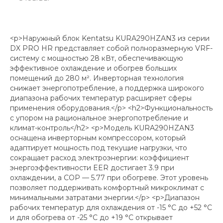
<p>Наружный блок Kentatsu KURA290HZAN3 из серии
DX PRO HR представляет собой полноразмерную VRF-
систему с мощностью 28 кВт, обеспечивающую
эффективное охлаждение и обогрев больших
помещений до 280 м². Инверторная технология
снижает энергопотребление, а поддержка широкого
диапазона рабочих температур расширяет сферы
применения оборудования.</p> <h2>Функциональность
с упором на рациональное энергопотребление и
климат-контроль</h2> <p>Модель KURA290HZAN3
оснащена инверторным компрессором, который
адаптирует мощность под текущие нагрузки, что
сокращает расход электроэнергии: коэффициент
энергоэффективности EER достигает 3.9 при
охлаждении, а COP — 5.77 при обогреве. Этот уровень
позволяет поддерживать комфортный микроклимат с
минимальными затратами энергии.</p> <p>Диапазон
рабочих температур для охлаждения от -15 °C до +52 °C
и для обогрева от -25 °C до +19 °C открывает