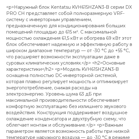
<p>Наружный блок Kentatsu KVH615HZAN3-B серии DX
PRO CH представляет собой полноразмерную VRF-
систему с инверторным управлением,
предназначенную для кондиционирования больших
помещений площадью до 615 м². С максимальной
мощностью охлаждения 61,5 кВт и обогрева 69 кВт этот
блок обеспечивает надежную и эффективную работу в
широком диапазоне температур — от -30 °C до +55 °C,
что расширяет возможности эксплуатации даже в
суровых климатических условиях.</p> <h2>Основные
характеристики</h2> <p>Модель KVH615HZAN3-B
оснащена полностью DC-инверторной системой,
которая плавно регулирует мощность и оптимизирует
энергопотребление, снижая расходы на
электроэнергию. Уровень шума 63 дБ при
максимальной производительности обеспечивает
комфортную эксплуатацию без излишнего звукового
воздействия. Конструкция поддерживает воздушное
охлаждение конденсатора и двухтрубную схему, что
облегчает монтаж и обслуживание.</p> <p>Важным
параметром является возможность работы при низкой
температуре наружного воздуха — до -30 °C в режиме