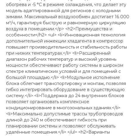
обогрева и -5 °C в режиме охлаждения, что делает эту
модель адаптированной для регионов с холодными
зимами. Максимальный воздухообмен достигает 16 000
м³/ч, гарантируя быструю и равномерную циркуляцию
воздуха в помещении.</p> <h2>Преимущества и
особенности</h2> <ul> <li>Инновационная технология
дополнительной инжекции хладагента в компрессор
повышает производительность и стабильность работы
при низких температурах.</li> <li>Расширенный
диапазон рабочих температур и высокий уровень
мощности обеспечивают работу системы в широком
спектре климатических условий и для помещений с
большой площадью.</li> <li>Модульное исполнение
блока облегчает транспортировку и монтаж, позволяя
гибко интегрировать оборудование в существующую
систему.</li> <li>Поддержка до 24 внутренних блоков
позволяет организовать комплексное
кондиционирование в многозональных зданиях.</li>
<li>Максимально допустимые трассы трубопроводов
длиной до 240 м обеспечивают гибкость при
планировании системы и позволяют обслуживать
удалённые помещения.</li> </ul> <h2>Варианты