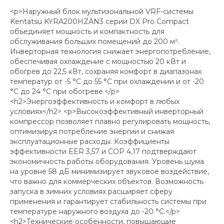
<p>Наружный блок мультизональной VRF-системы
Kentatsu KYRA200HZAN3 серии DX Pro Compact
объединяет мощность и компактность для
обслуживания больших помещений до 200 м².
Инверторная технология снижает энергопотребление,
обеспечивая охлаждение с мощностью 20 кВт и
обогрев до 22,5 кВт, сохраняя комфорт в диапазонах
температур от -5 °C до 55 °C при охлаждении и от -20
°C до 24 °C при обогреве.</p>
<h2>Энергоэффективность и комфорт в любых
условиях</h2> <p>Высокоэффективный инверторный
компрессор позволяет плавно регулировать мощность,
оптимизируя потребление энергии и снижая
эксплуатационные расходы. Коэффициенты
эффективности EER 3,57 и COP 4,17 подтверждают
экономичность работы оборудования. Уровень шума
на уровне 58 дБ минимизирует звуковое воздействие,
что важно для коммерческих объектов. Возможность
запуска в зимних условиях расширяет сферу
применения и гарантирует стабильность системы при
температуре наружного воздуха до -20 °C.</p>
<h2>Технические особенности, повышающие