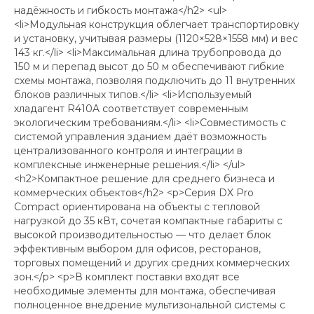
надёжность и гибкость монтажа</h2> <ul>
<li>Модульная конструкция облегчает транспортировку
и установку, учитывая размеры (1120×528×1558 мм) и вес
143 кг.</li> <li>Максимальная длина трубопровода до
150 м и перепад высот до 50 м обеспечивают гибкие
схемы монтажа, позволяя подключить до 11 внутренних
блоков различных типов.</li> <li>Используемый
хладагент R410A соответствует современным
экологическим требованиям.</li> <li>Совместимость с
системой управления зданием даёт возможность
централизованного контроля и интеграции в
комплексные инженерные решения.</li> </ul>
<h2>Компактное решение для среднего бизнеса и
коммерческих объектов</h2> <p>Серия DX Pro
Compact ориентирована на объекты с тепловой
нагрузкой до 35 кВт, сочетая компактные габариты с
высокой производительностью — что делает блок
эффективным выбором для офисов, ресторанов,
торговых помещений и других средних коммерческих
зон.</p> <p>В комплект поставки входят все
необходимые элементы для монтажа, обеспечивая
полноценное внедрение мультизональной системы с