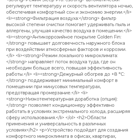
регулирует температуру и скорость вентилятора ночью,
обеспечивая комфортный сон и экономию энергии.</li>
<li><strong>Фильтрация воздуха:</strong> фильтр
высокой степени очистки помогает удерживать пыль и
аллергены, улучшая качество воздуха в помещении.</li>
<li><strong>Антикоррозийное покрытие Golden Fin:
</strong> повышает долговечность наружного блока
при воздействии атмосферных факторов и коррозии.
</li> <li><strong>Режим локального микроклимата:
</strong> направляет поток воздуха туда, где он
необходим больше всего, повышая эффективность
работы.</li> <li><strong>Дежурный обогрев до +8 °C:
</strong> поддерживает минимальный комфорт в
помещении при минусовых температурах,
предотвращая промерзание.</li> <li>
<strong>Низкотемпературная доработка (опция):
</strong> позволяет кондиционеру эффективно
работать в условиях экстремального холода, расширяя
сферу использования.</li> </ol> <h2>Области
применения и универсальность в различных
условиях</h2> <p>Устройство подойдет для создания
комфортного микроклимата в офисах, квартирах,