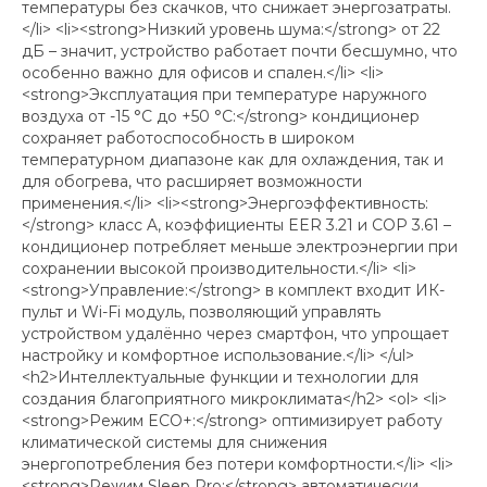
температуры без скачков, что снижает энергозатраты.
</li> <li><strong>Низкий уровень шума:</strong> от 22
дБ – значит, устройство работает почти бесшумно, что
особенно важно для офисов и спален.</li> <li>
<strong>Эксплуатация при температуре наружного
воздуха от -15 °C до +50 °C:</strong> кондиционер
сохраняет работоспособность в широком
температурном диапазоне как для охлаждения, так и
для обогрева, что расширяет возможности
применения.</li> <li><strong>Энергоэффективность:
</strong> класс A, коэффициенты EER 3.21 и COP 3.61 –
кондиционер потребляет меньше электроэнергии при
сохранении высокой производительности.</li> <li>
<strong>Управление:</strong> в комплект входит ИК-
пульт и Wi-Fi модуль, позволяющий управлять
устройством удалённо через смартфон, что упрощает
настройку и комфортное использование.</li> </ul>
<h2>Интеллектуальные функции и технологии для
создания благоприятного микроклимата</h2> <ol> <li>
<strong>Режим ECO+:</strong> оптимизирует работу
климатической системы для снижения
энергопотребления без потери комфортности.</li> <li>
<strong>Режим Sleep Pro:</strong> автоматически