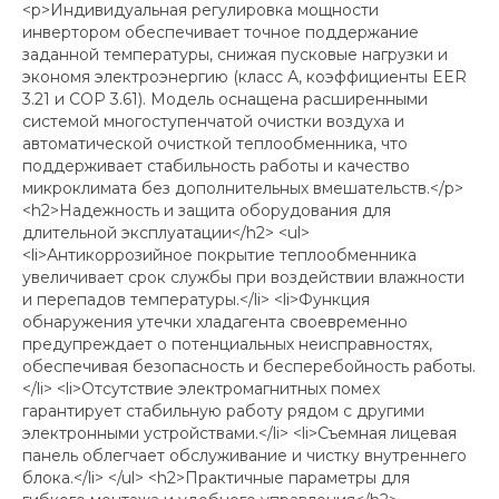
<p>Индивидуальная регулировка мощности
инвертором обеспечивает точное поддержание
заданной температуры, снижая пусковые нагрузки и
экономя электроэнергию (класс А, коэффициенты EER
3.21 и COP 3.61). Модель оснащена расширенными
системой многоступенчатой очистки воздуха и
автоматической очисткой теплообменника, что
поддерживает стабильность работы и качество
микроклимата без дополнительных вмешательств.</p>
<h2>Надежность и защита оборудования для
длительной эксплуатации</h2> <ul>
<li>Антикоррозийное покрытие теплообменника
увеличивает срок службы при воздействии влажности
и перепадов температуры.</li> <li>Функция
обнаружения утечки хладагента своевременно
предупреждает о потенциальных неисправностях,
обеспечивая безопасность и бесперебойность работы.
</li> <li>Отсутствие электромагнитных помех
гарантирует стабильную работу рядом с другими
электронными устройствами.</li> <li>Съемная лицевая
панель облегчает обслуживание и чистку внутреннего
блока.</li> </ul> <h2>Практичные параметры для