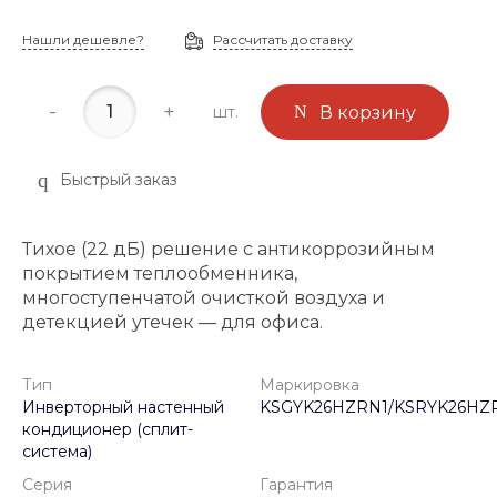
Нашли дешевле?
Рассчитать доставку
-
+
шт.
В корзину
Быстрый заказ
Тихое (22 дБ) решение с антикоррозийным
покрытием теплообменника,
многоступенчатой очисткой воздуха и
детекцией утечек — для офиса.
Тип
Маркировка
Инверторный настенный
KSGYK26HZRN1/KSRYK26HZ
кондиционер (сплит-
система)
Серия
Гарантия