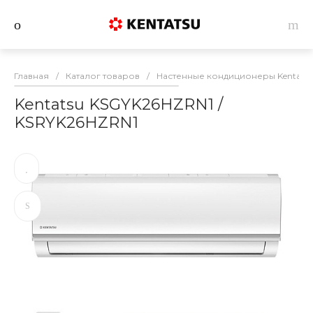
Главная
/
Каталог товаров
/
Настенные кондиционеры Kentats
Kentatsu KSGYK26HZRN1 /
KSRYK26HZRN1