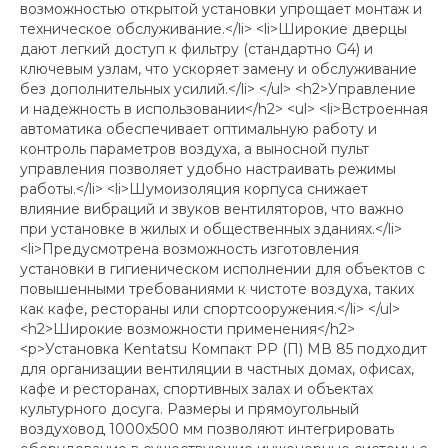
возможностью открытой установки упрощает монтаж и
техническое обслуживание.</li> <li>Широкие дверцы
дают легкий доступ к фильтру (стандартно G4) и
ключевым узлам, что ускоряет замену и обслуживание
без дополнительных усилий.</li> </ul> <h2>Управление
и надежность в использовании</h2> <ul> <li>Встроенная
автоматика обеспечивает оптимальную работу и
контроль параметров воздуха, а выносной пульт
управления позволяет удобно настраивать режимы
работы.</li> <li>Шумоизоляция корпуса снижает
влияние вибраций и звуков вентиляторов, что важно
при установке в жилых и общественных зданиях.</li>
<li>Предусмотрена возможность изготовления
установки в гигиеническом исполнении для объектов с
повышенными требованиями к чистоте воздуха, таких
как кафе, рестораны или спортсооружения.</li> </ul>
<h2>Широкие возможности применения</h2>
<p>Установка Kentatsu Компакт РР (П) МВ 85 подходит
для организации вентиляции в частных домах, офисах,
кафе и ресторанах, спортивных залах и объектах
культурного досуга. Размеры и прямоугольный
воздуховод 1000х500 мм позволяют интегрировать