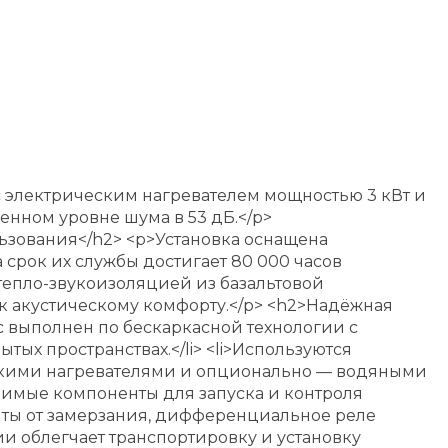
с электрическим нагревателем мощностью 3 кВт и
нном уровне шума в 53 дБ.</p>
зования</h2> <p>Установка оснащена
 срок их службы достигает 80 000 часов
тепло-звукоизоляцией из базальтовой
к акустическому комфорту.</p> <h2>Надёжная
с выполнен по бескаркасной технологии с
ых пространствах.</li> <li>Используются
скими нагревателями и опционально — водяными
ходимые компоненты для запуска и контроля
щиты от замерзания, дифференциальное реле
ии облегчает транспортировку и установку