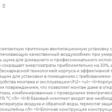
й компактную приточную вентиляционную установку 
спечивающую качественный воздухообмен при умере
 шума для домашнего и профессионального исполь
сокращает энергозатраты приблизительно на 30%, а
бескаркасной технологией корпуса и эффективной 
дящим для установки в помещениях с требованиями 
бства монтажа и эксплуатации</h2> <ul> <li>Корпу
 повреждениям, что позволяет монтаж даже в открыт
аторы, комбинированные с проводными электриче
15 °С.</li> <li>В базовый комплект входят все необ
температуры воздуха и обратной воды, термостат за
ронштейны.</li> <li>Блочная конструкция конструкц