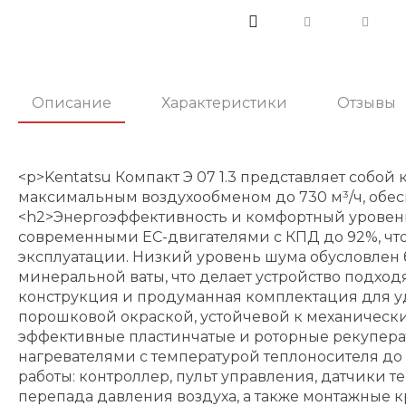
Описание
Характеристики
Отзывы
<p>Kentatsu Компакт Э 07 1.3 представляет собо
максимальным воздухообменом до 730 м³/ч, обе
<h2>Энергоэффективность и комфортный уровень
современными ЕС-двигателями с КПД до 92%, что 
эксплуатации. Низкий уровень шума обусловлен 
минеральной ваты, что делает устройство подхо
конструкция и продуманная комплектация для удо
порошковой окраской, устойчевой к механическим
эффективные пластинчатые и роторные рекупер
нагревателями с температурой теплоносителя до 1
работы: контроллер, пульт управления, датчики 
перепада давления воздуха, а также монтажные к