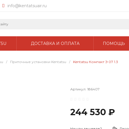
info@kentatsuair.ru
TSU
ДОСТАВКА И ОПЛАТА
ПОМОЩЬ
su
/
Приточные установки Kentatsu
/
Kentatsu Компакт Э 07 1.3
Артикул:
186407
244 530 ₽
Нашли дешевле?
Расс