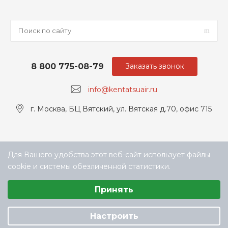
8 800 775-08-79
Заказать звонок
info@kentatsuair.ru
г. Москва, БЦ Вятский, ул. Вятская д.70, офис 715
Для Вашего удобства этот веб-сайт использует файлы
cookie и системы обезличенной статистики.
Выберите настройки cookie
Принять
Минимальные
© ООО «ТЕХНОКЛИМАТ ИНЖИНИРИНГ», официальный
Аналитические/Функциональные
дилер Kentatsu в РФ
Настроить