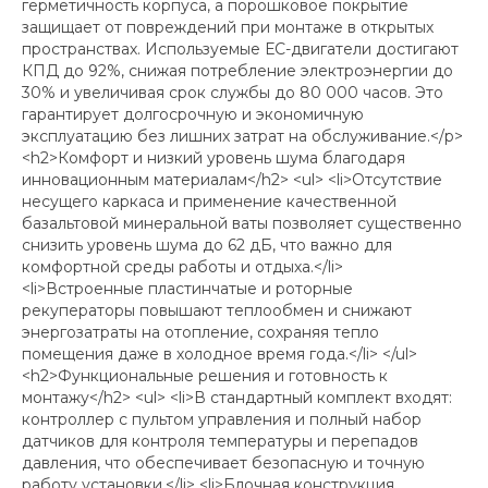
герметичность корпуса, а порошковое покрытие
защищает от повреждений при монтаже в открытых
пространствах. Используемые ЕС-двигатели достигают
КПД до 92%, снижая потребление электроэнергии до
30% и увеличивая срок службы до 80 000 часов. Это
гарантирует долгосрочную и экономичную
эксплуатацию без лишних затрат на обслуживание.</p>
<h2>Комфорт и низкий уровень шума благодаря
инновационным материалам</h2> <ul> <li>Отсутствие
несущего каркаса и применение качественной
базальтовой минеральной ваты позволяет существенно
снизить уровень шума до 62 дБ, что важно для
комфортной среды работы и отдыха.</li>
<li>Встроенные пластинчатые и роторные
рекуператоры повышают теплообмен и снижают
энергозатраты на отопление, сохраняя тепло
помещения даже в холодное время года.</li> </ul>
<h2>Функциональные решения и готовность к
монтажу</h2> <ul> <li>В стандартный комплект входят:
контроллер с пультом управления и полный набор
датчиков для контроля температуры и перепадов
давления, что обеспечивает безопасную и точную
работу установки.</li> <li>Блочная конструкция