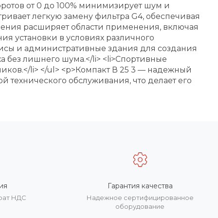
боротов от 0 до 100% минимизирует шум и
атривает легкую замену фильтра G4, обеспечивая
лнения расширяет области применения, включая
ия установки в условиях различного
>Офисы и административные здания для создания
а без лишнего шума.</li> <li>Спортивные
ов.</li> </ul> <p>Компакт В 25 3 — надежный
 технического обслуживания, что делает его
ия
Гарантия качества
врат НДС
Надежное сертифицированное
оборудование