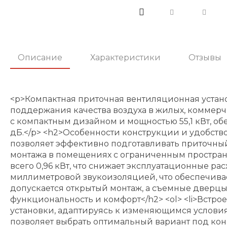
Описание
Характеристики
Отзывы
<p>Компактная приточная вентиляционная устан
поддержания качества воздуха в жилых, коммерч
с компактным дизайном и мощностью 55,1 кВт, об
дБ.</p> <h2>Особенности конструкции и удобство
позволяет эффективно подготавливать приточны
монтажа в помещениях с ограниченным пространст
всего 0,96 кВт, что снижает эксплуатационные р
миллиметровой звукоизоляцией, что обеспечива
допускается открытый монтаж, а съемные дверц
функциональность и комфорт</h2> <ol> <li>Встро
установки, адаптируясь к изменяющимся условиям
позволяет выбрать оптимальный вариант под конкр