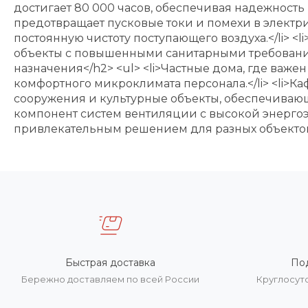
достигает 80 000 часов, обеспечивая надежность 
предотвращает пусковые токи и помехи в электри
постоянную чистоту поступающего воздуха.</li> 
объекты с повышенными санитарными требованиям
назначения</h2> <ul> <li>Частные дома, где важе
комфортного микроклимата персонала.</li> <li>Каф
сооружения и культурные объекты, обеспечивающ
компонент систем вентиляции с высокой энергоэ
привлекательным решением для разных объектов 
Быстрая доставка
По
Бережно доставляем по всей России
Круглосут