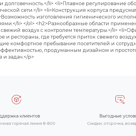
и долговечность.</li> <li>Плавное регулирование о
ческой сети.</li> <li>Конструкция корпуса предусм
<li>Возможность изготовления гигиенического испо
и.</li> </ol> <h2>Разнообразные области применен
н свежий воздух с контролем температуры.</li> <li
е и рестораны, где требуется приток свежего воздух
ие комфортное пребывание посетителей и сотрудник
ффективностью, продуманным дизайном и простотой
и задач.</p>
ддержка клиентов
Выгодные услов
очная горячая линия 8-800
Скидки, отсрочка, воз