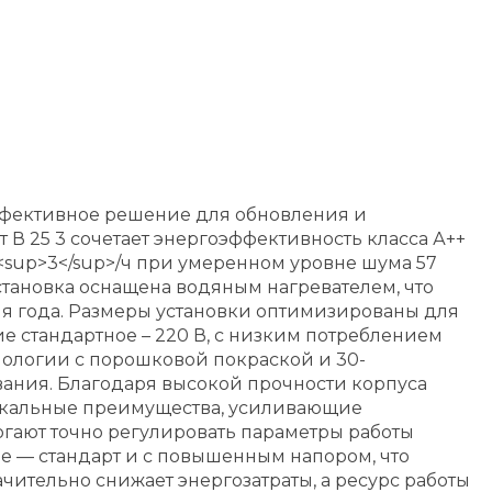
ффективное решение для обновления и
В 25 3 сочетает энергоэффективность класса А++
<sup>3</sup>/ч при умеренном уровне шума 57
становка оснащена водяным нагревателем, что
я года. Размеры установки оптимизированы для
е стандартное – 220 В, с низким потреблением
хнологии с порошковой покраской и 30-
ания. Благодаря высокой прочности корпуса
никальные преимущества, усиливающие
огают точно регулировать параметры работы
ре — стандарт и с повышенным напором, что
ачительно снижает энергозатраты, а ресурс работы