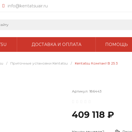
info@kentatsuair.ru
TSU
ДОСТАВКА И ОПЛАТА
ПОМОЩЬ
su
/
Приточные установки Kentatsu
/
Kentatsu Компакт В 25 3
Артикул:
186443
409 118 ₽
Нашли дешевле?
Расс