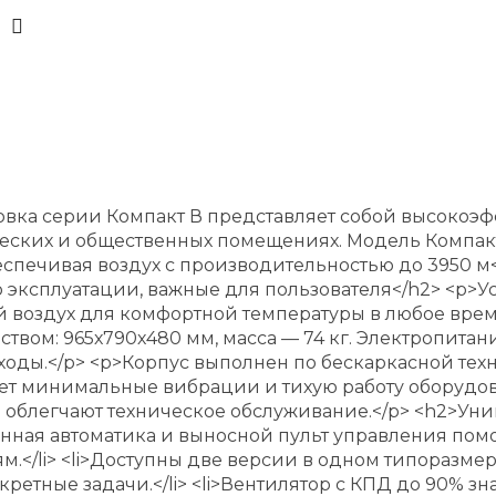
овка серии Компакт В представляет собой высокоэ
еских и общественных помещениях. Модель Компакт 
еспечивая воздух с производительностью до 3950 м
 эксплуатации, важные для пользователя</h2> <p>У
й воздух для комфортной температуры в любое врем
вом: 965х790х480 мм, масса — 74 кг. Электропитани
асходы.</p> <p>Корпус выполнен по бескаркасной те
ет минимальные вибрации и тихую работу оборудов
ы облегчают техническое обслуживание.</p> <h2>У
енная автоматика и выносной пульт управления пом
.</li> <li>Доступны две версии в одном типоразме
етные задачи.</li> <li>Вентилятор с КПД до 90% зн