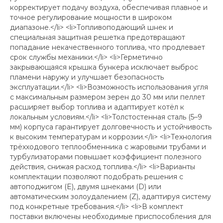
корректирует подачу воздуха, обеспечивая плавное и
точное регулирование мощности в широком
диапазоне.</li> <li>Топливоподающий шнек и
специальная защитная решетка предотвращают
попадание некачественного топлива, что продлевает
срок службы механики.</li> <li>Герметично
закрывающаяся крышка бункера исключает выброс
пламени наружу и улучшает безопасность
эксплуатации.</li> <li>Возможность использования угля
с максимальным размером зерен до 30 мм или пеллет
расширяет выбор топлива и адаптирует котёл к
локальным условиям.</li> <li>Толстостенная сталь (5–9
мм) корпуса гарантирует долговечность и устойчивость
к высоким температурам и коррозии.</li> <li>Технология
трёхходового теплообменника с жаровыми трубами и
турбулизаторами повышает коэффициент полезного
действия, снижая расход топлива.</li> <li>Варианты
комплектации позволяют подобрать решения с
автоподжигом (E), двумя шнеками (D) или
автоматическим золоудалением (Z), адаптируя систему
под конкретные требования.</li> <li>В комплект
поставки включены необходимые приспособления для