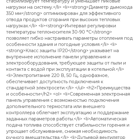
стабилизирует температуру и уменьшает пиковые
нагрузки на систему.</li> <li><strong>Диаметр дымохода
350 мм</strong> оптимизирован для эффективного
отвода продуктов сгорания при высоких тепловых
нагрузках.</li> <li><strong>Интервал регулировки
температуры теплоносителя 30-90 °C</strong>
позволяет гибко настраивать параметры отопления под
особенности здания и погодные условия.</li> <li>
<strong>Класс защиты IP20</strong> указывает на
внутреннее исполнение панели управления и
электрооборудования, требующее защиты от пыли и
контакта с водой при эксплуатации в котельной.</li>
<li>Электропитание 220 В, 50 Гц, однофазное,
обеспечивает доступность подключения к
стандартной электросети.</li> </ul> <h2>Преимущества
и особенности</h2> <ol> <li>Современная электронная
панель управления с возможностью подключения
дополнительного термостата или внешнего
контроллера облегчает эксплуатацию и поддержание
заданных параметров работы.</li> <li>Автоматическая
подача топлива способствует стабильности горения и
упрощает обслуживание, снижая необходимость
ручного вмешательства.</li> <li>Дутьевой вентилятор