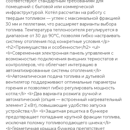
соответствуют стандартным требованиям для
помещений с бытовой или коммерческой
инфраструктурой. Котёл рассчитан на работу с
твердым топливом — углем с максимальной фракцией
30 мм и пеллетами, что расширяет варианты выбора
топлива. Температура теплоносителя регулируется в
диапазоне от 30 до 90°C, позволяя гибко настраивать
систему отопления под конкретные условия.</p>
<h2>Преимущества и особенности</h2> <ul>
<li>Современная электронная панель управления с
возможностью подключения внешних термостатов и
контроллеров, что облегчает интеграцию в
автоматизированные системы отопления;</li>
<li>Автоматическая подача топлива и дутьевой
вентилятор поддерживают оптимальные параметры
горения и позволяют гибко регулировать мощность
котла;</li> <li>Два варианта розжига: ручной и
автоматический (опция — встроенный нагревательный
элемент 2 кВт), повышающие удобство запуска
устройства;</li> <li>Защитная решетка в бункере
предотвращает попадание крупной фракции топлива,
исключая поломку топливоподающего шнека;</li>
<li>Герметичная крышка бункера препятствует