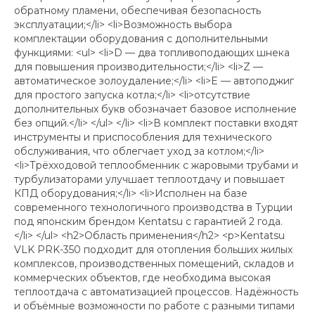
обратному пламени, обеспечивая безопасность
эксплуатации;</li> <li>Возможность выбора
комплектации оборудования с дополнительными
функциями: <ul> <li>D — два топливоподающих шнека
для повышения производительности;</li> <li>Z —
автоматическое золоудаление;</li> <li>E — автоподжиг
для простого запуска котла;</li> <li>отсутствие
дополнительных букв обозначает базовое исполнение
без опций.</li> </ul> </li> <li>В комплект поставки входят
инструменты и приспособления для технического
обслуживания, что облегчает уход за котлом;</li>
<li>Трёхходовой теплообменник с жаровыми трубами и
турбулизаторами улучшает теплоотдачу и повышает
КПД оборудования;</li> <li>Исполнен на базе
современного технологичного производства в Турции
под японским брендом Kentatsu с гарантией 2 года.
</li> </ul> <h2>Область применения</h2> <p>Kentatsu
VLK PRK-350 подходит для отопления больших жилых
комплексов, производственных помещений, складов и
коммерческих объектов, где необходима высокая
теплоотдача с автоматизацией процессов. Надёжность
и объёмные возможности по работе с разными типами