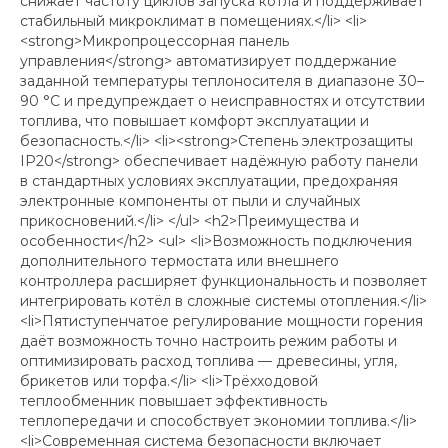
снижает частоту циклов запуска котла и поддерживает
стабильный микроклимат в помещениях.</li> <li>
<strong>Микропроцессорная панель
управления</strong> автоматизирует поддержание
заданной температуры теплоносителя в диапазоне 30–
90 °C и предупреждает о неисправностях и отсутствии
топлива, что повышает комфорт эксплуатации и
безопасность.</li> <li><strong>Степень электрозащиты
IP20</strong> обеспечивает надёжную работу панели
в стандартных условиях эксплуатации, предохраняя
электронные компоненты от пыли и случайных
прикосновений.</li> </ul> <h2>Преимущества и
особенности</h2> <ul> <li>Возможность подключения
дополнительного термостата или внешнего
контроллера расширяет функциональность и позволяет
интегрировать котёл в сложные системы отопления.</li>
<li>Пятиступенчатое регулирование мощности горения
даёт возможность точно настроить режим работы и
оптимизировать расход топлива — древесины, угля,
брикетов или торфа.</li> <li>Трёхходовой
теплообменник повышает эффективность
теплопередачи и способствует экономии топлива.</li>
<li>Современная система безопасности включает