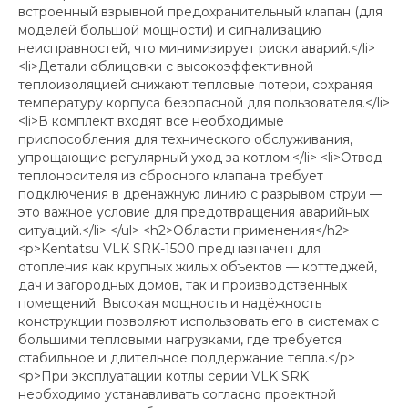
встроенный взрывной предохранительный клапан (для
моделей большой мощности) и сигнализацию
неисправностей, что минимизирует риски аварий.</li>
<li>Детали облицовки с высокоэффективной
теплоизоляцией снижают тепловые потери, сохраняя
температуру корпуса безопасной для пользователя.</li>
<li>В комплект входят все необходимые
приспособления для технического обслуживания,
упрощающие регулярный уход за котлом.</li> <li>Отвод
теплоносителя из сбросного клапана требует
подключения в дренажную линию с разрывом струи —
это важное условие для предотвращения аварийных
ситуаций.</li> </ul> <h2>Области применения</h2>
<p>Kentatsu VLK SRK-1500 предназначен для
отопления как крупных жилых объектов — коттеджей,
дач и загородных домов, так и производственных
помещений. Высокая мощность и надёжность
конструкции позволяют использовать его в системах с
большими тепловыми нагрузками, где требуется
стабильное и длительное поддержание тепла.</p>
<p>При эксплуатации котлы серии VLK SRK
необходимо устанавливать согласно проектной