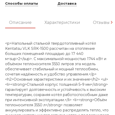
Способы оплаты
Доставка
Описание
Характеристики
Отзывы
<p>Напольный стальной твердотопливный котёл
Kentatsu VLK SRK-1500 рассчитан на отопление
больших помещений площадью до 17 440
м<sup>2</sup>. С максимальной мощностью 1744 кВт и
объёмом теплоносителя 3550 литров эта модель
обеспечивает стабильный и мощный теплообмен,
сочетая надёжность и удобство управления.</p>
<h2>Основные характеристики и их значение</h2> <ul>
<li><strong>Стальной корпус толщиной 5–9 мм</strong>
гарантирует долговечность и устойчивость к высоким
температурам, сохраняя котёл работоспособным даже
при интенсивной эксплуатации.</li> <li><strong>Объём
теплоносителя 3550 л</strong> позволяет
аккумулировать и эффективно распределять тепло, что