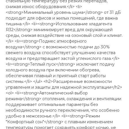
стабильную температуру без резких перепадов,
снижая износ оборудования.</li> <li>
<strong>Минимальный уровень шума</strong> от 31 дБ
подходит для офисов и жилых помещений, где важна
тишина.</li> <li><strong>Использование хладагента
R32</strong> минимизирует вред для окружающей
среды, снижая воздействие на озоновый слой и климат.
</li> <li><strong>Подмес атмосферного
воздуха</strong> с возможностью подачи до 30%
свежего воздуха способствует улучшению качества
воздуха и предотвращает застой углекислого газа.</li>
<li><strong>Теплый пуск</strong> исключает подачу
холодного воздуха при включении обогрева,
обеспечивая плавный и приятный старт работы
системы.</li> </ul> <h2>Расширенные возможности
управления и защиты для надежной эксплуатации</h2>
<ol> <li><strong>Автоматический выбор
режима</strong> отопления, охлаждения и вентиляции
поддерживает оптимальные параметры без
необходимости ручного переключения, что особенно
удобно в межсезонье.</li> <li><strong>Режим
"Комфортный сон"</strong> с плавным изменением
температуры помогает сохранять комфорт ночью, не