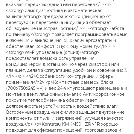
вызывая переохлаждения или перегрева.</li> <li>
<strong>Самодиагностика и автоматическая
защита</strong> предохраняют кондиционер от
перегрузок и перегрева, а индикация облегчает
обнаружение неисправностей.</li> <li><strong>Работа
по таймеру</strong> позволяет программировать время
включения и выключения, снижая энергозатраты и
обеспечивая комфорт к нужному моменту.</li> <li>
<strong>Wi-Fi управление (опция)</strong>
предоставляет возможность управления
кондиционером дистанционно через смартфон или
планшет, делая эксплуатацию удобной и современной.
</li> </ol> <h2>Особенности конструкции и сферы
применения</h2> <p>Компактные размеры блока
(700x750x245 мм) и вес 24,4 кг упрощают размещение и
монтаж в вентиляционных каналах. Антикоррозионное
покрытие теплообменника обеспечивает
долговечность и устойчивость к воздействию влаги.
Встроенный воздушный фильтр защищает внутренние
компоненты от пыли и загрязнений, улучшая качество
воздуха.</p> <p>Kentatsu KMKM50HZRN1R хорошо
подходит для офисных помещений, торговых залов и