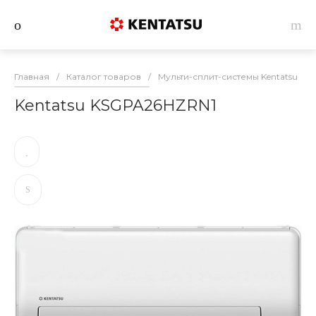
Главная
/
Каталог товаров
/
Мульти-сплит-системы Kentatsu
/
Kentatsu KSGPA26HZRN1