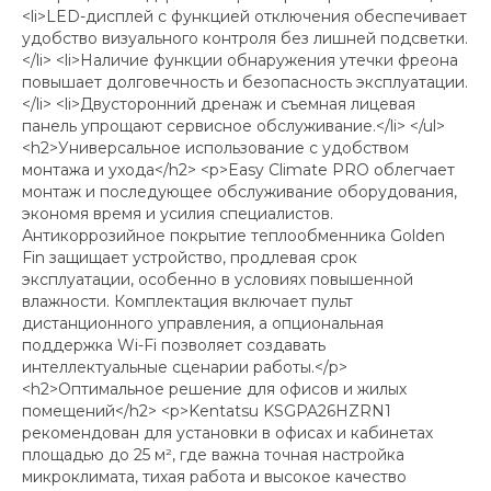
<li>LED-дисплей с функцией отключения обеспечивает
удобство визуального контроля без лишней подсветки.
</li> <li>Наличие функции обнаружения утечки фреона
повышает долговечность и безопасность эксплуатации.
</li> <li>Двусторонний дренаж и съемная лицевая
панель упрощают сервисное обслуживание.</li> </ul>
<h2>Универсальное использование с удобством
монтажа и ухода</h2> <p>Easy Climate PRO облегчает
монтаж и последующее обслуживание оборудования,
экономя время и усилия специалистов.
Антикоррозийное покрытие теплообменника Golden
Fin защищает устройство, продлевая срок
эксплуатации, особенно в условиях повышенной
влажности. Комплектация включает пульт
дистанционного управления, а опциональная
поддержка Wi-Fi позволяет создавать
интеллектуальные сценарии работы.</p>
<h2>Оптимальное решение для офисов и жилых
помещений</h2> <p>Kentatsu KSGPA26HZRN1
рекомендован для установки в офисах и кабинетах
площадью до 25 м², где важна точная настройка
микроклимата, тихая работа и высокое качество