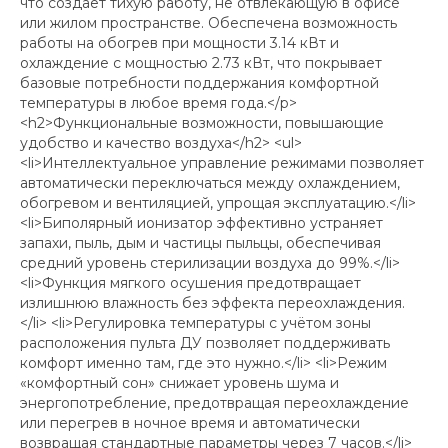
что создаёт тихую работу, не отвлекающую в офисе
или жилом пространстве. Обеспечена возможность
работы на обогрев при мощности 3.14 кВт и
охлаждение с мощностью 2.73 кВт, что покрывает
базовые потребности поддержания комфортной
температуры в любое время года.</p>
<h2>Функциональные возможности, повышающие
удобство и качество воздуха</h2> <ul>
<li>Интеллектуальное управление режимами позволяет
автоматически переключаться между охлаждением,
обогревом и вентиляцией, упрощая эксплуатацию.</li>
<li>Биполярный ионизатор эффективно устраняет
запахи, пыль, дым и частицы пыльцы, обеспечивая
средний уровень стерилизации воздуха до 99%.</li>
<li>Функция мягкого осушения предотвращает
излишнюю влажность без эффекта переохлаждения.
</li> <li>Регулировка температуры с учётом зоны
расположения пульта ДУ позволяет поддерживать
комфорт именно там, где это нужно.</li> <li>Режим
«комфортный сон» снижает уровень шума и
энергопотребление, предотвращая переохлаждение
или перегрев в ночное время и автоматически
возвращая стандартные параметры через 7 часов.</li>