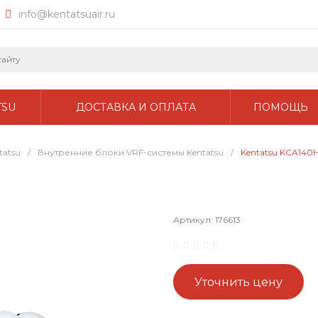
info@kentatsuair.ru
TSU
ДОСТАВКА И ОПЛАТА
ПОМОЩЬ
tatsu
/
Внутренние блоки VRF-системы Kentatsu
/
Kentatsu KCA140
Артикул:
176613
Уточнить цену