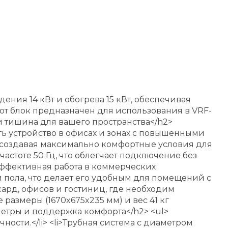
ния 14 кВт и обогрева 15 кВт, обеспечивая
от блок предназначен для использования в VRF-
и тишина для вашего пространства</h2>
ть устройство в офисах и зонах с повышенными
, создавая максимально комфортные условия для
астоте 50 Гц, что облегчает подключение без
эффективная работа в коммерческих
ти пола, что делает его удобным для помещений с
сард, офисов и гостиниц, где необходим
размеры (1670x675x235 мм) и вес 41 кг
метры и поддержка комфорта</h2> <ul>
ости.</li> <li>Трубная система с диаметром