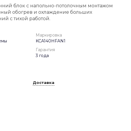
нний блок с напольно-потолочным монтажом
вный обогрев и охлаждение больших
й с тихой работой.
Маркировка
емы
KCA140HFAN1
Гарантия
3 года
Доставка