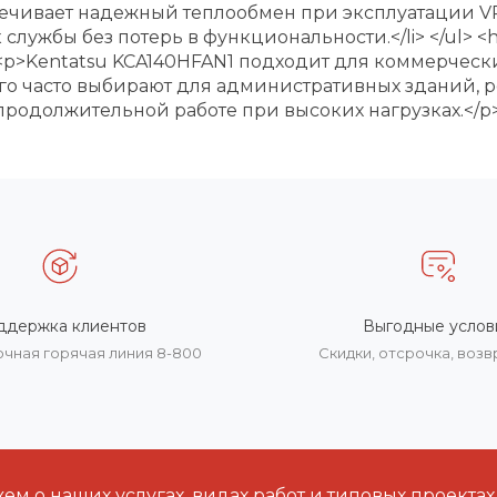
спечивает надежный теплообмен при эксплуатации VRF
 службы без потерь в функциональности.</li> </ul
p>Kentatsu KCA140HFAN1 подходит для коммерчески
го часто выбирают для административных зданий, р
продолжительной работе при высоких нагрузках.</p
ддержка клиентов
Выгодные услов
очная горячая линия 8-800
Скидки, отсрочка, воз
м о наших услугах, видах работ и типовых проектах