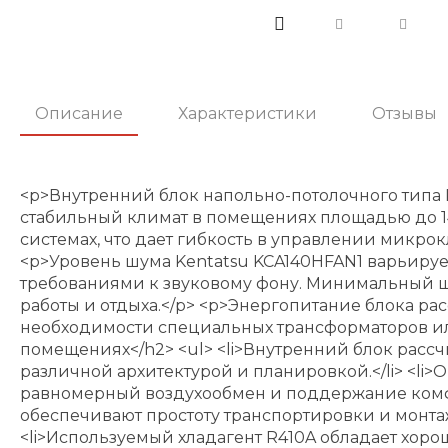
Описание
Характеристики
Отзывы
<p>Внутренний блок напольно-потолочного типа K
стабильный климат в помещениях площадью до 140
системах, что дает гибкость в управлении микро
<p>Уровень шума Kentatsu KCA140HFAN1 варьирует
требованиями к звуковому фону. Минимальный шу
работы и отдыха.</p> <p>Энергопитание блока рас
необходимости специальных трансформаторов ил
помещениях</h2> <ul> <li>Внутренний блок рассчи
различной архитектурой и планировкой.</li> <li
равномерный воздухообмен и поддержание комфорт
обеспечивают простоту транспортировки и монтаж
<li>Используемый хладагент R410A обладает хоро