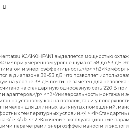
entatsu KCA140HFAN1 выделяется мощностью охлажде
 м² при умеренном уровне шума от 38 до 53 дБ. Эт
климатом и энергоэффективность.</p> <h2>Комфорт 
ся в диапазоне 38–53 дБ, что позволяет использова
м на уровне 38 дБ почти не заметен для человека
считано на стандартную однофазную сеть 220 В при ч
и адаптеров.</p> <h2>Универсальность монтажа и 
тан на установку как на потолок, так и у поверхнос
>Оптимален для длинных, вытянутых помещений, ман
ных температурных условий.</li> <li>Стандартные 
а.</li> </ul> <h2>Ключевые эксплуатационные пара
шими параметрами энергоэффективности и экологичн